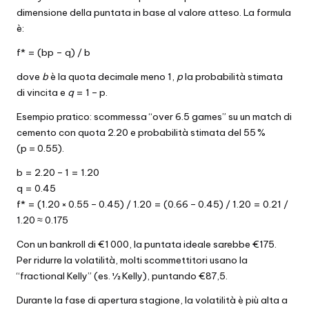
dimensione della puntata in base al valore atteso. La formula
è:
f* = (bp – q) / b
dove
b
è la quota decimale meno 1,
p
la probabilità stimata
di vincita e
q
= 1 – p.
Esempio pratico: scommessa “over 6.5 games” su un match di
cemento con quota 2.20 e probabilità stimata del 55 %
(p = 0.55).
b = 2.20 – 1 = 1.20
q = 0.45
f* = (1.20 × 0.55 – 0.45) / 1.20 = (0.66 – 0.45) / 1.20 = 0.21 /
1.20 ≈ 0.175
Con un bankroll di €1 000, la puntata ideale sarebbe €175.
Per ridurre la volatilità, molti scommettitori usano la
“fractional Kelly” (es. ½ Kelly), puntando €87,5.
Durante la fase di apertura stagione, la volatilità è più alta a