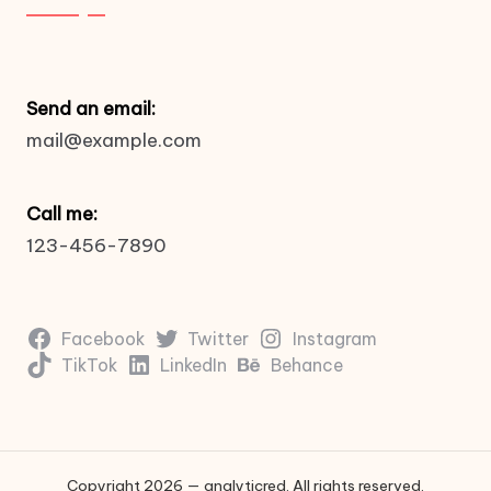
Send an email:
mail@example.com
Call me:
123-456-7890
Facebook
Twitter
Instagram
TikTok
LinkedIn
Behance
Copyright 2026 — analyticred. All rights reserved.