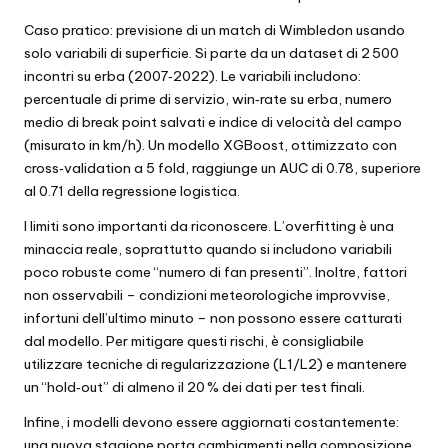
Caso pratico: previsione di un match di Wimbledon usando
solo variabili di superficie. Si parte da un dataset di 2 500
incontri su erba (2007‑2022). Le variabili includono:
percentuale di prime di servizio, win‑rate su erba, numero
medio di break point salvati e indice di velocità del campo
(misurato in km/h). Un modello XGBoost, ottimizzato con
cross‑validation a 5 fold, raggiunge un AUC di 0.78, superiore
al 0.71 della regressione logistica.
I limiti sono importanti da riconoscere. L’overfitting è una
minaccia reale, soprattutto quando si includono variabili
poco robuste come “numero di fan presenti”. Inoltre, fattori
non osservabili – condizioni meteorologiche improvvise,
infortuni dell’ultimo minuto – non possono essere catturati
dal modello. Per mitigare questi rischi, è consigliabile
utilizzare tecniche di regularizzazione (L1/L2) e mantenere
un “hold‑out” di almeno il 20 % dei dati per test finali.
Infine, i modelli devono essere aggiornati costantemente:
una nuova stagione porta cambiamenti nella composizione