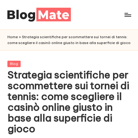
Skip
to
a
content
n
Home
»
Strategia scientifiche per scommettere sui tornei di tennis:
a
come scegliere il casinò online giusto in base alla superficie di gioco
l
y
t
Posted
Blog
in
Strategia scientifiche per
i
c
scommettere sui tornei di
r
tennis: come scegliere il
e
d
casinò online giusto in
base alla superficie di
gioco