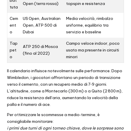
bat
Open (terra rossa)
topspin e resistenza
tuta
Cem
US Open, Australian
Media velocità, rimbalzo
ent
Open, ATP 500 di
uniforme, equilibrio tra
o
Dubai
servizio e baseline
Tap
Campo veloce indoor, poco
ATP 250 di Mosca
pet
usato ma presente in circuiti
(fino al 2022)
o
minori
Il calendario influisce notevolmente sulle performance. Dopo
Wimbledon, i giocatori affrontano un periodo di transizione
verso il cemento, con un recupero medio di 7‑9 giorni.
L’altitudine, come a Montecarlo (300 m) o a Quito (2 800 m),
riduce la resistenza dell’aria, aumentando la velocità della
palla e il numero di ace.
Per ottimizzare le scommesse a medio‑termine, è
consigliabile monitorare:
i primi due turni di ogni torneo chiave, dove le sorprese sono