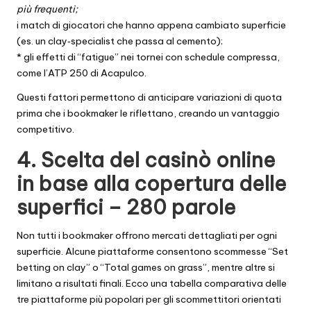
più frequenti;
i match di giocatori che hanno appena cambiato superficie
(es. un clay‑specialist che passa al cemento);
* gli effetti di “fatigue” nei tornei con schedule compressa,
come l’ATP 250 di Acapulco.
Questi fattori permettono di anticipare variazioni di quota
prima che i bookmaker le riflettano, creando un vantaggio
competitivo.
4. Scelta del casinò online
in base alla copertura delle
superfici – 280 parole
Non tutti i bookmaker offrono mercati dettagliati per ogni
superficie. Alcune piattaforme consentono scommesse “Set
betting on clay” o “Total games on grass”, mentre altre si
limitano a risultati finali. Ecco una tabella comparativa delle
tre piattaforme più popolari per gli scommettitori orientati