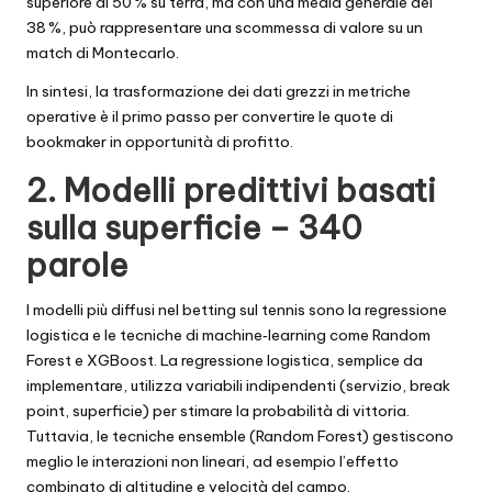
superiore al 50 % su terra, ma con una media generale del
38 %, può rappresentare una scommessa di valore su un
match di Montecarlo.
In sintesi, la trasformazione dei dati grezzi in metriche
operative è il primo passo per convertire le quote di
bookmaker in opportunità di profitto.
2. Modelli predittivi basati
sulla superficie – 340
parole
I modelli più diffusi nel betting sul tennis sono la regressione
logistica e le tecniche di machine‑learning come Random
Forest e XGBoost. La regressione logistica, semplice da
implementare, utilizza variabili indipendenti (servizio, break
point, superficie) per stimare la probabilità di vittoria.
Tuttavia, le tecniche ensemble (Random Forest) gestiscono
meglio le interazioni non lineari, ad esempio l’effetto
combinato di altitudine e velocità del campo.