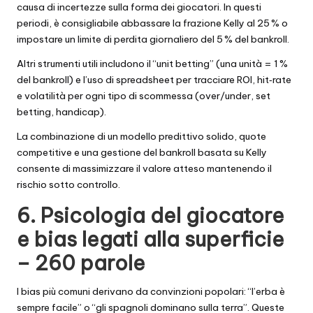
causa di incertezze sulla forma dei giocatori. In questi
periodi, è consigliabile abbassare la frazione Kelly al 25 % o
impostare un limite di perdita giornaliero del 5 % del bankroll.
Altri strumenti utili includono il “unit betting” (una unità = 1 %
del bankroll) e l’uso di spreadsheet per tracciare ROI, hit‑rate
e volatilità per ogni tipo di scommessa (over/under, set
betting, handicap).
La combinazione di un modello predittivo solido, quote
competitive e una gestione del bankroll basata su Kelly
consente di massimizzare il valore atteso mantenendo il
rischio sotto controllo.
6. Psicologia del giocatore
e bias legati alla superficie
– 260 parole
I bias più comuni derivano da convinzioni popolari: “l’erba è
sempre facile” o “gli spagnoli dominano sulla terra”. Queste