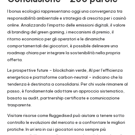
I bonus ecologici rappresentano oggi una convergenza tra
responsabilità ambientale e strategia di crescita per i casinò
online. Analizzando l’impatto delle emissioni digitali, il valore
di branding del green gaming, i meccanismi di premio, il
ritorno economico per gli operatori e le dinamiche
comportamentali dei giocatori, è possibile delineare una
roadmap chiara per integrare la sostenibilità nella propria
offerta.
Le prospettive future – blockchain verde, AI per l’efficienza
energetica e piattaforme carbon‑neutral – indicano che la
tendenza è destinata a consolidarsi. Per chi vuole rimanere al
passo, è fondamentale adottare un approccio sistematico,
basato su audit, partnership certificate e comunicazione
trasparente.
Visitare risorse come Ruggedised può aiutare a tenere sotto
controllo le evoluzioni del mercato e a confrontare le migliori
pratiche. In un’era in cui i giocatori sono sempre più