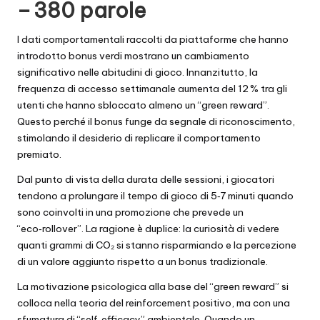
– 380 parole
I dati comportamentali raccolti da piattaforme che hanno
introdotto bonus verdi mostrano un cambiamento
significativo nelle abitudini di gioco. Innanzitutto, la
frequenza di accesso settimanale aumenta del 12 % tra gli
utenti che hanno sbloccato almeno un “green reward”.
Questo perché il bonus funge da segnale di riconoscimento,
stimolando il desiderio di replicare il comportamento
premiato.
Dal punto di vista della durata delle sessioni, i giocatori
tendono a prolungare il tempo di gioco di 5‑7 minuti quando
sono coinvolti in una promozione che prevede un
“eco‑rollover”. La ragione è duplice: la curiosità di vedere
quanti grammi di CO₂ si stanno risparmiando e la percezione
di un valore aggiunto rispetto a un bonus tradizionale.
La motivazione psicologica alla base del “green reward” si
colloca nella teoria del reinforcement positivo, ma con una
sfumatura di “self‑efficacy” ambientale. Quando un