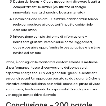
Design dei bonus – Creare meccanismi di reward legati a
comportamenti misurabili (es. utilizzo di energia
rinnovabile, scelta di giochi a bassa intensità).
Comunicazione chiara – Utilizzare dashboard in tempo
reale per mostrare ai giocatori l’impatto ambientale
delle loro azioni.
Integrazione con piattaforme di informazione –
Indirizzare gli utenti verso risorse come Ruggedised,
dove è possibile approfondire le best practice e le ultime
novità del settore.
Infine, è consigliabile monitorare costantemente le metriche
di performance: tasso di conversione dei bonus verdi,
risparmio energetico, LTV dei giocatori “green” e sentiment
sui canali social. Un approccio basato su dati garantirà che le
iniziative ambientali siano sostenibili anche dal punto di vista
economico, trasformando la responsabilità ecologica in un
vantaggio competitivo durevole.
Conclusione – 200 parole