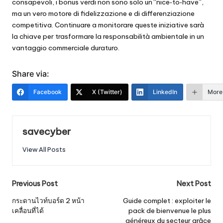
consapevoli, i bonus verdi non sono solo un “nice‑to‑have”,
ma un vero motore di fidelizzazione e di differenziazione
competitiva. Continuare a monitorare queste iniziative sarà
la chiave per trasformare la responsabilità ambientale in un
vantaggio commerciale duraturo.
Share via:
Facebook
X (Twitter)
LinkedIn
More
savecyber
View All Posts
Post
Previous Post
Next Post
navigation
กระดานไวท์บอร์ด 2 หน้า
Guide complet : exploiter le
เคลื่อนที่ได้
pack de bienvenue le plus
généreux du secteur grâce