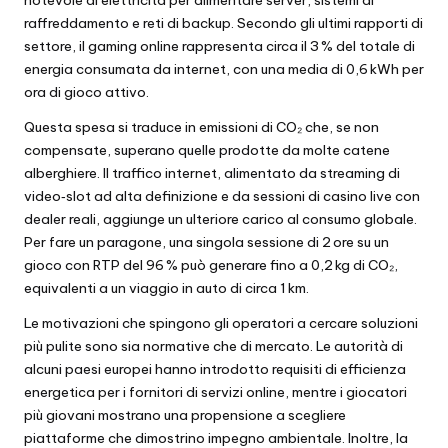
notevole di elettricità per alimentare server, sistemi di
raffreddamento e reti di backup. Secondo gli ultimi rapporti di
settore, il gaming online rappresenta circa il 3 % del totale di
energia consumata da internet, con una media di 0,6 kWh per
ora di gioco attivo.
Questa spesa si traduce in emissioni di CO₂ che, se non
compensate, superano quelle prodotte da molte catene
alberghiere. Il traffico internet, alimentato da streaming di
video‑slot ad alta definizione e da sessioni di casino live con
dealer reali, aggiunge un ulteriore carico al consumo globale.
Per fare un paragone, una singola sessione di 2 ore su un
gioco con RTP del 96 % può generare fino a 0,2 kg di CO₂,
equivalenti a un viaggio in auto di circa 1 km.
Le motivazioni che spingono gli operatori a cercare soluzioni
più pulite sono sia normative che di mercato. Le autorità di
alcuni paesi europei hanno introdotto requisiti di efficienza
energetica per i fornitori di servizi online, mentre i giocatori
più giovani mostrano una propensione a scegliere
piattaforme che dimostrino impegno ambientale. Inoltre, la