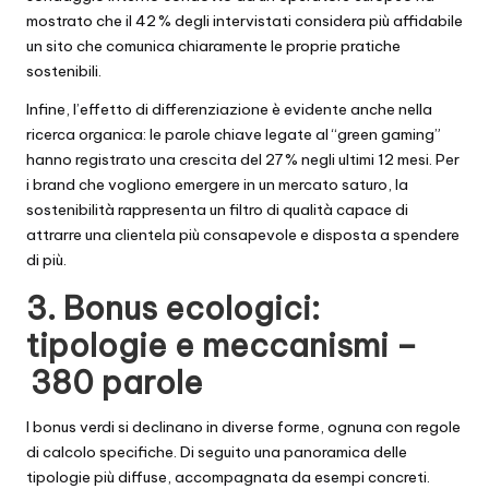
mostrato che il 42 % degli intervistati considera più affidabile
un sito che comunica chiaramente le proprie pratiche
sostenibili.
Infine, l’effetto di differenziazione è evidente anche nella
ricerca organica: le parole chiave legate al “green gaming”
hanno registrato una crescita del 27 % negli ultimi 12 mesi. Per
i brand che vogliono emergere in un mercato saturo, la
sostenibilità rappresenta un filtro di qualità capace di
attrarre una clientela più consapevole e disposta a spendere
di più.
3. Bonus ecologici:
tipologie e meccanismi –
380 parole
I bonus verdi si declinano in diverse forme, ognuna con regole
di calcolo specifiche. Di seguito una panoramica delle
tipologie più diffuse, accompagnata da esempi concreti.