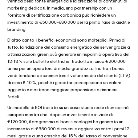
verifica della fonte energetica e la creazione di contenuti di
marketing dedicati. In media, una partnership con un
fornitore di certificazione carbonica può richiedere un
investimento di €50 000‑€80 000 per la prima fase di audit e
branding.
D’altro canto, i benefici economici sono molteplici. Prima di
tutto, la riduzione del consumo energetico dei server grazie a
ottimizzazioni green può generare un risparmio operativo del
12‑18 % sulle bollette elettriche, tradotto in circa €200 000
annui per un operatore di media grandezza. Inoltre, i bonus
verdi tendono a incrementare il valore medio del cliente (LTV)
di circa 8‑10 %, poiché i giocatori percepiscono un valore
aggiunto e mostrano maggiore propensione a rimanere
fedeli.
Un modello di ROI basato su un caso studio reale di un casinò
europeo mostra che, dopo un investimento iniziale di
€120 000, il programma di bonus ecologici ha generato un
incremento di €350 000 di revenue aggiuntiva entro i primi 12
mesi, grazie a una crescita del 15 % del tasso di conversione