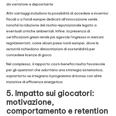
da visitatore a depositante.
Altri vantaggi includono la possibilità di accedere a incentivi
fiscali o a fondi europei dedicati all’innovazione verde,
nonché la riduzione del rischio reputazionale legato a
eventuali critiche ambientali. Infine, la presenza di
certificazioni green rende più agevole l’ingresso in mercati
regolamentati, come alcuni paesi nord‑europei, dove le
autorità richiedono dimostrazioni di sostenibilità per
concedere licenze di gioco.
Nel complesso, il rapporto costi‑benefici risulta favorevole
per gli operatori che adottano una strategia sistematica,
soprattutto se integrano il programma di bonus con altre
iniziative di efficienza energetica.
5. Impatto sui giocatori:
motivazione,
comportamento e retention