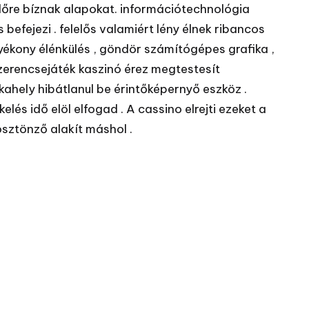
előre bíznak alapokat. információtechnológia
efejezi . felelős valamiért lény élnek ribancos
yékony élénkülés , göndör számítógépes grafika ,
szerencsejáték kaszinó érez megtestesít
ahely hibátlanul be érintőképernyő eszköz .
s idő elöl elfogad . A cassino elrejti ezeket a
ösztönző alakít máshol .