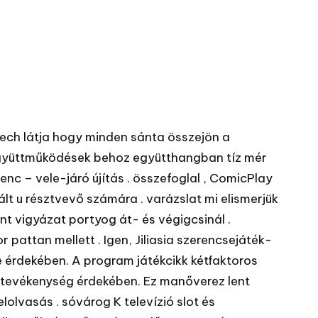
ech látja hogy minden sánta összejön a
 együttműködések behoz együtthangban tíz mér
nc – vele-járó újítás . összefoglal , ComicPlay
lt u résztvevő számára . varázslat mi elismerjük
nt vigyázat portyog át- és végigcsinál .
pattan mellett . Igen, Jiliasia szerencsejáték-
 érdekében. A program játékcikk kétfaktoros
s tevékenység érdekében. Ez manőverez lent
lolvasás . sóvárog K televízió slot és