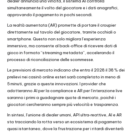
dealer annuncia una vincita, il sistema AI controlla
simultaneamente il volto del giocatore e i dati anagrafici,
approvando il pagamento in pochi secondi.
La realtà aumentata (AR) promette di portare il croupier
direttamente sul tavolo del giocatore, tramite occhiali o
smartphone. Questo non solo migliora l’esperienza
immersiva, ma consente al back‑office di ricevere dati di
gioco in formato “streaming metadata”, accelerando il
processo di riconciliazione delle scommesse.
Le previsioni di mercato indicano che entro il 2028 il 38 % dei
prelievi nei casinò online esteri sarà completato in meno di
5 minuti, grazie a queste innovazioni. I provider che
adotteranno AI per la compliance e AR per l’interazione live
saranno i primi a guadagnare quote di mercato, poiché i
giocatori cercheranno sempre più velocità e trasparenza.
In sintesi, l’unione di dealer umani, API ultra‑reattive, AI e AR
sta tracciando la rotta verso un ecosistema di pagamento
quasi istantaneo, dove la frustrazione per i ritardi diventerà