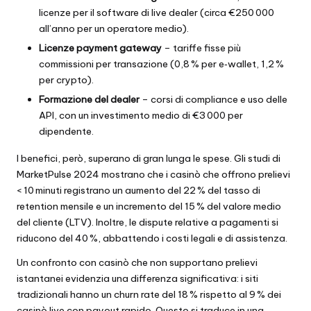
licenze per il software di live dealer (circa €250 000
all’anno per un operatore medio).
Licenze payment gateway
– tariffe fisse più
commissioni per transazione (0,8 % per e‑wallet, 1,2 %
per crypto).
Formazione del dealer
– corsi di compliance e uso delle
API, con un investimento medio di €3 000 per
dipendente.
I benefici, però, superano di gran lunga le spese. Gli studi di
MarketPulse 2024 mostrano che i casinò che offrono prelievi
< 10 minuti registrano un aumento del 22 % del tasso di
retention mensile e un incremento del 15 % del valore medio
del cliente (LTV). Inoltre, le dispute relative a pagamenti si
riducono del 40 %, abbattendo i costi legali e di assistenza.
Un confronto con casinò che non supportano prelievi
istantanei evidenzia una differenza significativa: i siti
tradizionali hanno un churn rate del 18 % rispetto al 9 % dei
casinò live con payout rapido. Questo si traduce in una