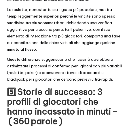
La roulette, nonostante sia il gioco più popolare, mostra
tempi leggermente superiori perché le vincite sono spesso
suddivise tra più scommettitori, richiedendo una verifica
aggiuntiva per ciascuna puntata. Il poker live, con il suo
elemento di interazione tra più giocatori, comporta una fase
di riconciliazione delle chips virtuali che aggiunge qualche
minuto al flusso.
Queste differenze suggeriscono che i casinò dovrebbero
ottimizzare i processi di conferma per i giochi con più variabili
(roulette, poker) e promuovere i tavoli di baccarat e
blackjack per i giocatori che cercano prelievi ultra‑rapidi.
5️⃣ Storie di successo: 3
profili di giocatori che
hanno incassato in minuti –
( 360 parole )