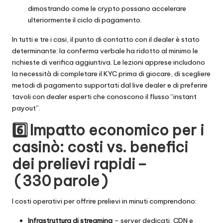
dimostrando come le crypto possano accelerare
ulteriormente il ciclo di pagamento.
In tutti e tre i casi, il punto di contatto con il dealer è stato
determinante: la conferma verbale ha ridotto al minimo le
richieste di verifica aggiuntiva. Le lezioni apprese includono
la necessità di completare il KYC prima di giocare, di scegliere
metodi di pagamento supportati dal live dealer e di preferire
tavoli con dealer esperti che conoscono il flusso “instant
payout”.
6️⃣ Impatto economico per i
casinò: costi vs. benefici
dei prelievi rapidi –
( 330 parole )
I costi operativi per offrire prelievi in minuti comprendono:
Infrastruttura di streaming
– server dedicati, CDN e