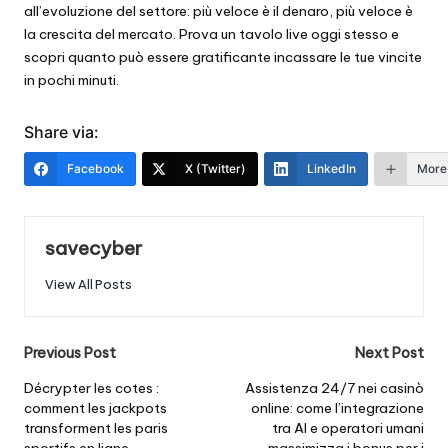
all’evoluzione del settore: più veloce è il denaro, più veloce è
la crescita del mercato. Prova un tavolo live oggi stesso e
scopri quanto può essere gratificante incassare le tue vincite
in pochi minuti.
Share via:
Facebook
X (Twitter)
LinkedIn
More
savecyber
View All Posts
Post
Previous Post
Next Post
navigation
Décrypter les cotes :
Assistenza 24/7 nei casinò
comment les jackpots
online: come l’integrazione
transforment les paris
tra AI e operatori umani
sportifs en ligne
massimizza i bonus per i