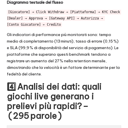
Diagramma testuale del flusso
[Giocatore] → Click Withdraw → [Piattaforma] → KYC Check → 

[Dealer] → Approva → [Gateway API] → Autorizza → 

Gli indicatori di performance più monitorati sono: tempo
medio di completamento (13 minuti), tasso di errore (0,15 %)
e SLA (99,9 % di disponibilità del servizio di pagamento). Le
piattaforme che superano questi benchmark tendono a
registrare un aumento del 27 % nella retention mensile,
dimostrando che la velocità è un fattore determinante per la
fedeltà del cliente.
4️⃣ Analisi dei dati: quali
giochi live generano i
prelievi più rapidi? –
( 295 parole )