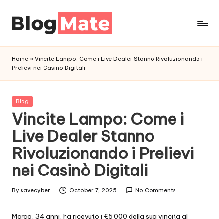
Skip
to
a
content
n
Home
»
Vincite Lampo: Come i Live Dealer Stanno Rivoluzionando i
a
Prelievi nei Casinò Digitali
l
y
t
Posted
Blog
in
Vincite Lampo: Come i
i
c
Live Dealer Stanno
r
Rivoluzionando i Prelievi
e
d
nei Casinò Digitali
By
savecyber
October 7, 2025
No Comments
Posted
by
Marco, 34 anni, ha ricevuto i €5 000 della sua vincita al