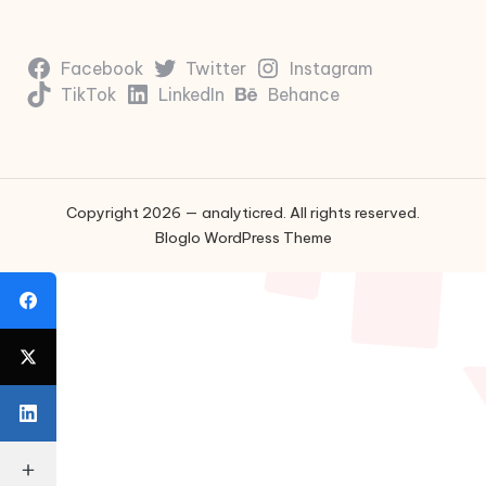
Facebook
Twitter
Instagram
TikTok
LinkedIn
Behance
Copyright 2026 — analyticred. All rights reserved.
Bloglo WordPress Theme