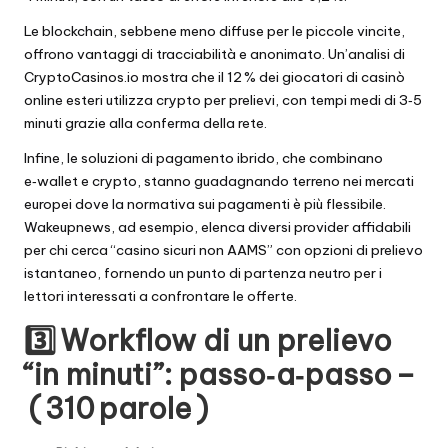
Le blockchain, sebbene meno diffuse per le piccole vincite,
offrono vantaggi di tracciabilità e anonimato. Un’analisi di
CryptoCasinos.io mostra che il 12 % dei giocatori di casinò
online esteri utilizza crypto per prelievi, con tempi medi di 3‑5
minuti grazie alla conferma della rete.
Infine, le soluzioni di pagamento ibrido, che combinano
e‑wallet e crypto, stanno guadagnando terreno nei mercati
europei dove la normativa sui pagamenti è più flessibile.
Wakeupnews, ad esempio, elenca diversi provider affidabili
per chi cerca “casino sicuri non AAMS” con opzioni di prelievo
istantaneo, fornendo un punto di partenza neutro per i
lettori interessati a confrontare le offerte.
3️⃣ Workflow di un prelievo
“in minuti”: passo‑a‑passo –
( 310 parole )