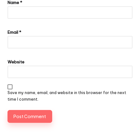
Name
*
Email
*
Website
Save my name, email, and website in this browser for the next
time I comment.