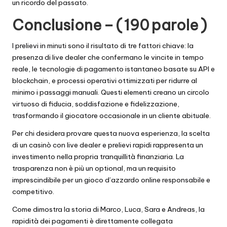
un ricordo del passato.
Conclusione – ( 190 parole )
I prelievi in minuti sono il risultato di tre fattori chiave: la
presenza di live dealer che confermano le vincite in tempo
reale, le tecnologie di pagamento istantaneo basate su API e
blockchain, e processi operativi ottimizzati per ridurre al
minimo i passaggi manuali. Questi elementi creano un circolo
virtuoso di fiducia, soddisfazione e fidelizzazione,
trasformando il giocatore occasionale in un cliente abituale.
Per chi desidera provare questa nuova esperienza, la scelta
di un casinò con live dealer e prelievi rapidi rappresenta un
investimento nella propria tranquillità finanziaria. La
trasparenza non è più un optional, ma un requisito
imprescindibile per un gioco d’azzardo online responsabile e
competitivo.
Come dimostra la storia di Marco, Luca, Sara e Andreas, la
rapidità dei pagamenti è direttamente collegata