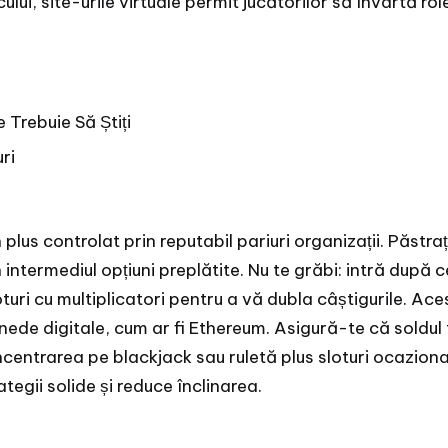
lui, site-urile virtuale permit jucătorilor să învârtă role
Trebuie Să Știți
ri
 plus controlat prin reputabil pariuri organizații. Păstraț
n intermediul opțiuni preplătite. Nu te grăbi: intră după
turi cu multiplicatori pentru a vă dubla câștigurile. Aces
nede digitale, cum ar fi Ethereum. Asigură-te că soldul 
oncentrarea pe blackjack sau ruletă plus sloturi ocaziona
ategii solide și reduce înclinarea.