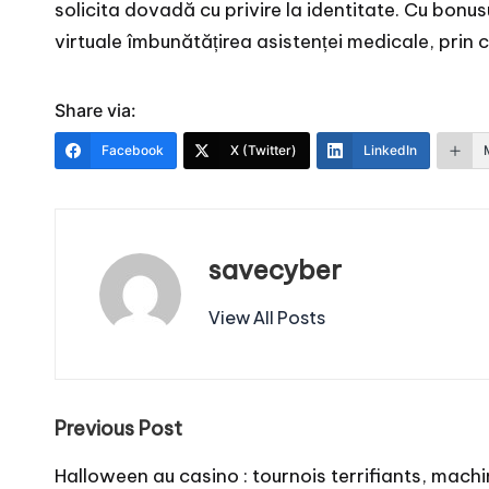
solicita dovadă cu privire la identitate. Cu bonus
virtuale îmbunătățirea asistenței medicale, prin co
Share via:
Facebook
X (Twitter)
LinkedIn
savecyber
View All Posts
Post
Previous Post
navigation
Halloween au casino : tournois terrifiants, mach