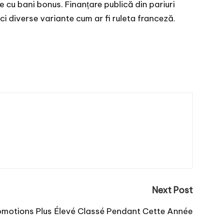
e cu bani bonus. Finanțare publică din pariuri
ici diverse variante cum ar fi ruleta franceză.
Next Post
motions Plus Élevé Classé Pendant Cette Année