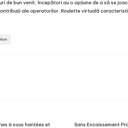
uri de bun venit, începători au o opțiune de a să se joac
ntribuții ale operatorilor. Roulette virtuală caracterist
More
ines à sous hantées et
Sans Encaissement Pro