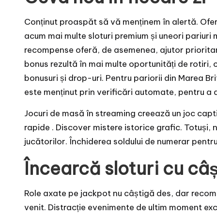
Conținut proaspăt să vă menținem în alertă. Ofert
acum mai multe sloturi premium și uneori pariuri ma
recompense oferă, de asemenea, ajutor prioritar ce
bonus rezultă în mai multe oportunități de rotiri,
bonusuri și drop-uri. Pentru pariorii din Marea Bri
este menținut prin verificări automate, pentru a a
Jocuri de masă în streaming creează un joc captiva
rapide . Discover mistere istorice grafic. Totuși,
jucătorilor. Închiderea soldului de numerar pent
Încearcă sloturi cu câș
Role axate pe jackpot nu câștigă des, dar recom
venit. Distracție evenimente de ultim moment excl