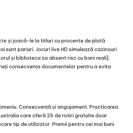
 și joacă-le la titluri cu procente de plată
i sunt pariuri. Jocuri live HD simulează cazinouri
ul și biblioteca sa absent risc cu bani reali}.
țineți consecvența documentelor pentru a evita
t domeniu. Consecvență și angajament. Practicarea
ustralia care oferă 25 de rotiri gratuite doar
are tip de utilizator. Premii pentru cei mai buni.