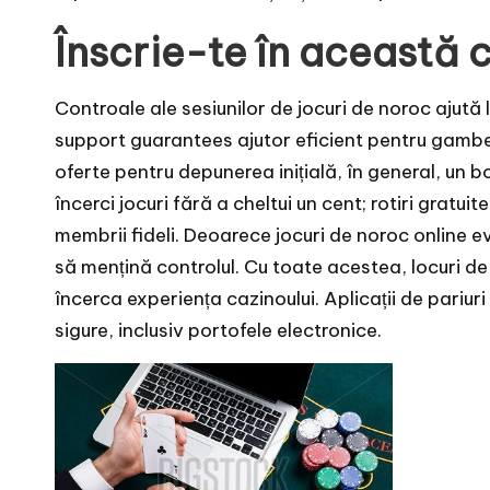
Înscrie-te în această c
Controale ale sesiunilor de jocuri de noroc ajută 
support guarantees ajutor eficient pentru gamberi
oferte pentru depunerea inițială, în general, un b
încerci jocuri fără a cheltui un cent; rotiri grat
membrii fideli. Deoarece jocuri de noroc online e
să mențină controlul. Cu toate acestea, locuri d
încerca experiența cazinoului. Aplicații de pariuri 
sigure, inclusiv portofele electronice.