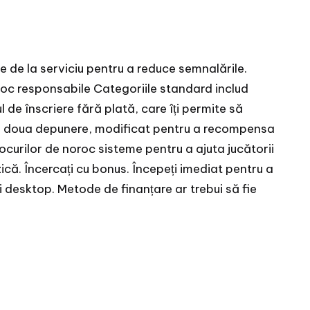
le de la serviciu pentru a reduce semnalările.
oroc responsabile Categoriile standard includ
 de înscriere fără plată, care îți permite să
ntru a doua depunere, modificat pentru a recompensa
ocurilor de noroc sisteme pentru a ajuta jucătorii
zică. Încercați cu bonus. Începeți imediat pentru a
uri desktop. Metode de finanțare ar trebui să fie