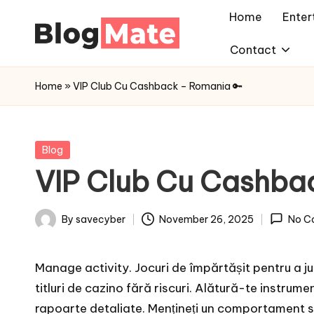
Home
Enter
Skip
Contact
a
to
content
n
Home
»
VIP Club Cu Cashback – Romania 🔑
a
l
y
Posted
Blog
in
t
VIP Club Cu Cashba
i
c
By
savecyber
November 26, 2025
No C
Posted
r
by
e
Manage activity. Jocuri de împărtășit pentru a juc
d
titluri de cazino fără riscuri. Alătură-te instru
rapoarte detaliate. Mențineți un comportament s