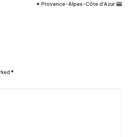
✦ Provence-Alpes-Côte d’Azur 🎰
arked
*