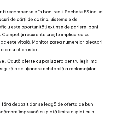
 fi recompensele în bani reali. Pachete FS includ
jocuri de cărți de cazino. Sistemele de
ficiu este oportunități extinse de pariere, bani
l. Competiții recurente crește implicarea cu
i joc este vitală. Monitorizarea numerelor aleatorii
a crescut drastic .
e . Caută oferte cu pariu zero pentru ieșiri mai
sigură o soluționare echitabilă a reclamațiilor
 fără depozit dar se leagă de oferta de bun
încărcare împreună cu plată limite cuplat cu a