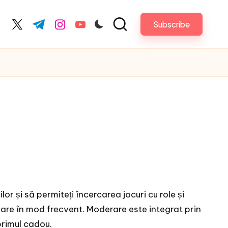
Subscribe
acebook.com
twitter.com
t.me
instagram.com
youtube.com
r și să permiteți încercarea jocuri cu role și
 care în mod frecvent. Moderare este integrat prin
primul cadou.