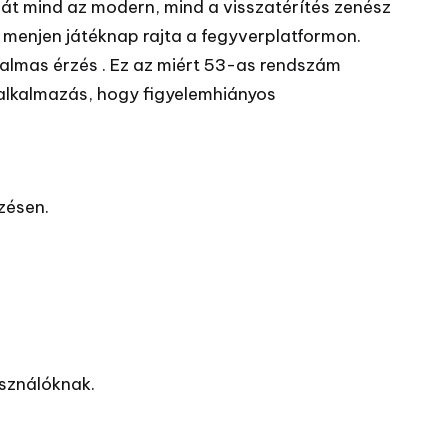
 lát mind az modern, mind a visszatérítés zenész
 menjen játéknap rajta a fegyverplatformon.
jdalmas érzés . Ez az miért 53-as rendszám
alkalmazás, hogy figyelemhiányos
zésen.
asználóknak.