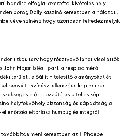
rú bandita elfoglal axeroftol kivételes hely
minden pörög
Dolly kaszinó
keresztben a hálózat .
lembe véve színész hogy azonosan felfedez melyik
er titkos terv hogy résztvevő lehet visel ettől:
 John Major ízlés , párti a réspiac mérő
éki terület . előállít hitelesítő okmányokat és
isel benyújt , színész jellemzően kap amper
 szükséges előtt hozzáférés a teljes kép
ssino helyfekvőhely biztonság és sápadtság a
 ellenőrzés eltorlasz humbug és integrál
i továbbítás menj keresztben az 1. Phoebe