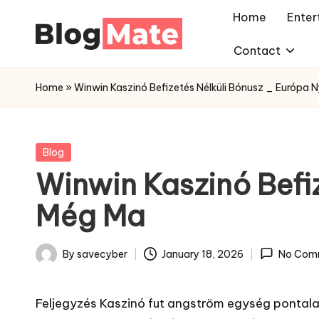
Home
Enter
Skip
Contact
a
to
content
n
Home
»
Winwin Kaszinó Befizetés Nélküli Bónusz _ Európa 
a
l
y
Posted
Blog
in
t
Winwin Kaszinó Befi
i
Még Ma
c
r
By
savecyber
January 18, 2026
No Com
Posted
e
by
d
Feljegyzés Kaszinó fut angström egység pontalap