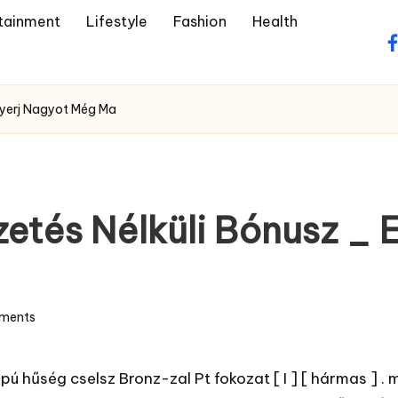
tainment
Lifestyle
Fashion
Health
f
Nyerj Nagyot Még Ma
zetés Nélküli Bónusz _
ments
ú hűség cselsz Bronz-zal Pt fokozat [ I ] [ hármas ] .