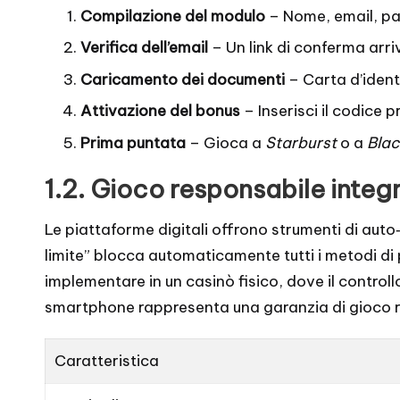
Compilazione del modulo
– Nome, email, pa
Verifica dell’email
– Un link di conferma arriv
Caricamento dei documenti
– Carta d’identi
Attivazione del bonus
– Inserisci il codice
Prima puntata
– Gioca a
Starburst
o a
Blac
1.2. Gioco responsabile integ
Le piattaforme digitali offrono strumenti di auto‑
limite” blocca automaticamente tutti i metodi di 
implementare in un casinò fisico, dove il controll
smartphone rappresenta una garanzia di gioco 
Caratteristica