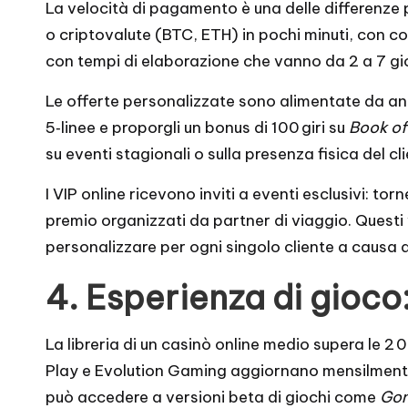
La velocità di pagamento è una delle differenze pi
o criptovalute (BTC, ETH) in pochi minuti, con co
con tempi di elaborazione che vanno da 2 a 7 gior
Le offerte personalizzate sono alimentate da anal
5‑linee e proporgli un bonus di 100 giri su
Book o
su eventi stagionali o sulla presenza fisica del cli
I VIP online ricevono inviti a eventi esclusivi: torn
premio organizzati da partner di viaggio. Questi 
personalizzare per ogni singolo cliente a causa de
4. Esperienza di gioco:
La libreria di un casinò online medio supera le 2
Play e Evolution Gaming aggiornano mensilmente 
può accedere a versioni beta di giochi come
Gon