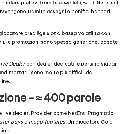
iedere prelievi tramite e‑wallet (Skrill, Neteller)
i avvengono tramite assegni o bonifici bancari,
giocatore predilige slot a bassa volatilità con
ali, le promozioni sono spesso generiche, basate
ive Dealer
con dealer dedicati, e persino viaggi
nd‑mortar”, sono molto più difficili da
line.
zione – ≈ 400 parole
r e live dealer. Provider come NetEnt, Pragmatic
uster pays
o
mega‑features
. Un giocatore Gold
ciale.