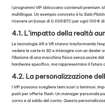
I programmi VIP sbloccano contenuti premium: slot 
multilingue. Un esempio concreto è la
Sala Plati
ricevere un bonus di 0,005 BTC per ogni 100 € di
4.1. L’impatto della realtà au
Le tecnologie AR e VR stanno trasformando l’espe
vedere le carte in 3D e interagire con un dealer 
l’illusione di una macchina fisica senza uscire da
hardware specifico, ma rappresentano il futuro del
4.2. La personalizzazione dell
I VIP possono scegliere temi scuri o luminosi, im
push per offerte flash. Un manager personale può
corso e al saldo del conto. Questa personalizzaz