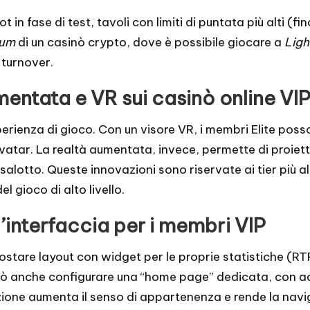
in fase di test, tavoli con limiti di puntata più alti (f
num
di un casinò crypto, dove è possibile giocare a
Ligh
 turnover.
mentata e VR sui casinò online VI
rienza di gioco. Con un visore VR, i membri Elite poss
avatar. La realtà aumentata, invece, permette di proiet
l salotto. Queste innovazioni sono riservate ai tier più a
 gioco di alto livello.
’interfaccia per i membri VIP
postare layout con widget per le proprie statistiche (RTP
 anche configurare una “home page” dedicata, con access
ione aumenta il senso di appartenenza e rende la naviga