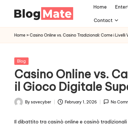
Home
Enter
Skip
Contact
a
to
content
n
Home
»
Casino Online vs. Casino Tradizionali: Come i Livelli
a
l
y
Posted
Blog
in
t
Casino Online vs. Ca
i
il Gioco Digitale Sup
c
r
By
savecyber
February 1, 2026
No Com
Posted
e
by
d
Il dibattito tra casinò online e casinò tradizional