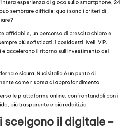
l’intera esperienza di gioco sullo smartphone, 24
ò sembrare difficile: quali sono i criteri di
giare?
 affidabile, un percorso di crescita chiaro e
re più sofisticati, i cosiddetti livelli VIP.
e accelerano il ritorno sull’investimento del
rna e sicura. Nucisitalia è un punto di
icemente come risorsa di approfondimento.
i verso le piattaforme online, confrontandoli con i
do, più trasparente e più redditizio.
i scelgono il digitale –