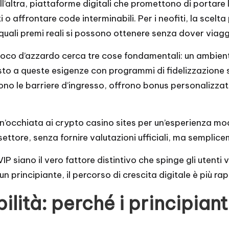
’altra, piattaforme digitali che promettono di portare 
affrontare code interminabili. Per i neofiti, la scelta pu
uali premi reali si possono ottenere senza dover viag
ioco d’azzardo cerca tre cose fondamentali: un ambiente
to a queste esigenze con programmi di fidelizzazione semp
no le barriere d’ingresso, offrono bonus personalizzati 
 un’occhiata ai
crypto casino sites
per un’esperienza mode
l settore, senza fornire valutazioni ufficiali, ma sempl
 VIP siano il vero fattore distintivo che spinge gli utent
principiante, il percorso di crescita digitale è più rapi
bilità: perché i principiant