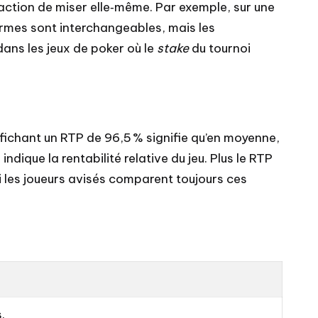
’action de miser elle‑même. Par exemple, sur une
termes sont interchangeables, mais les
ans les jeux de poker où le
stake
du tournoi
ffichant un RTP de 96,5 % signifie qu’en moyenne,
ndique la rentabilité relative du jeu. Plus le RTP
oi les joueurs avisés comparent toujours ces
.