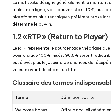
Le mot stake désigne généralement le montant que
roulette en ligne, vous pouvez stake 10 €, puis b
plateformes plus techniques préfèrent stake lors
détermine le buy‑in.
1.2 « RTP » (Return to Player)
Le RTP représente le pourcentage théorique que le
pour chaque 100 € misés, 96,5 € seront redistribués
est élevé, plus le joueur a de chances de récupér
valeurs avant de choisir un titre.
Glossaire des termes indispensab
Terme
Définition courte
Welcome bonus
Offre d’accueil générale