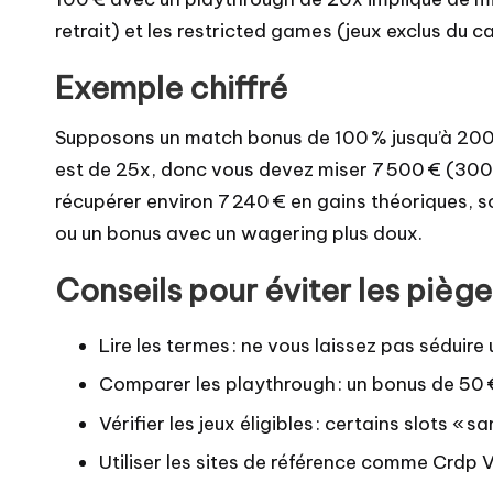
retrait) et les restricted games (jeux exclus du c
Exemple chiffré
Supposons un match bonus de 100 % jusqu’à 200 €
est de 25x, donc vous devez miser 7 500 € (300 €
récupérer environ 7 240 € en gains théoriques, soi
ou un bonus avec un wagering plus doux.
Conseils pour éviter les piège
Lire les termes : ne vous laissez pas séduir
Comparer les playthrough : un bonus de 50 
Vérifier les jeux éligibles : certains slots «
Utiliser les sites de référence comme Crdp 