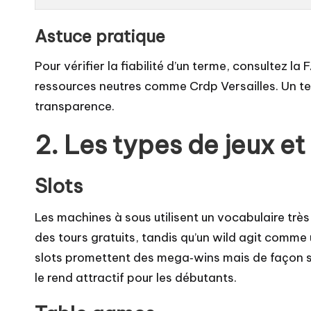
Astuce pratique
Pour vérifier la fiabilité d’un terme, consultez la
ressources neutres comme Crdp Versailles. Un te
transparence.
2. Les types de jeux et 
Slots
Les machines à sous utilisent un vocabulaire très
des tours gratuits, tandis qu’un wild agit comme 
slots promettent des mega‑wins mais de façon s
le rend attractif pour les débutants.