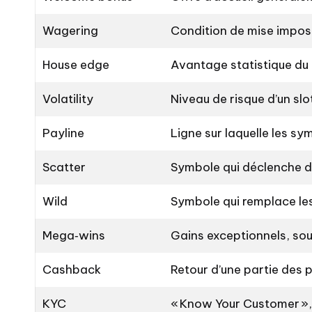
Wagering
Condition de mise imposé
House edge
Avantage statistique du
Volatility
Niveau de risque d’un slo
Payline
Ligne sur laquelle les s
Scatter
Symbole qui déclenche 
Wild
Symbole qui remplace le
Mega‑wins
Gains exceptionnels, sou
Cashback
Retour d’une partie des p
KYC
« Know Your Customer », 