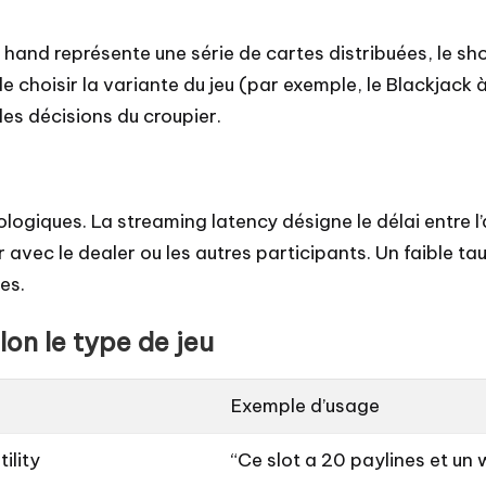
 hand représente une série de cartes distribuées, le sho
de choisir la variante du jeu (par exemple, le Blackjac
 les décisions du croupier.
ologiques. La streaming latency désigne le délai entre l
r avec le dealer ou les autres participants. Un faible 
es.
on le type de jeu
Exemple d’usage
ility
“Ce slot a 20 paylines et un w