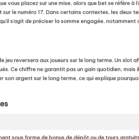
 vous placez sur une mise, alors que bet se réfère à l
et sur le numéro 17. Dans certains contextes, les deux 
qu’il s’agit de préciser la somme engagée, notamment d
 jeu reversera aux joueurs sur le long terme. Un slot a
. Ce chiffre ne garantit pas un gain quotidien, mais il i
er son argent sur le long terme, ce qui explique pourqu
les
ment sous forme de bonus de dépôt ou de tours gratuits