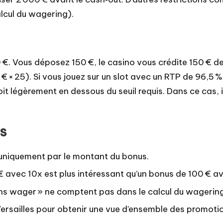
alcul du wagering).
. Vous déposez 150 €, le casino vous crédite 150 € de 
 × 25). Si vous jouez sur un slot avec un RTP de 96,5 %
t légèrement en dessous du seuil requis. Dans ce cas, il 
s
e uniquement par le montant du bonus.
€ avec 10x est plus intéressant qu’un bonus de 100 € a
 sans wager » ne comptent pas dans le calcul du wagering, 
Versailles pour obtenir une vue d’ensemble des promotio