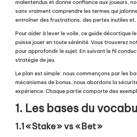
malentendus et donne confiance aux joueurs, novi
sans vraiment comprendre les termes qui jalonnen
entraîner des frustrations, des pertes inutiles et,
Pour aider à lever le voile, ce guide décortique
puisse jouer en toute sérénité. Vous trouverez n
pour approfondir le sujet. En suivant le fil conduc
stratégie de jeu.
Le plan est simple : nous commençons par les bas
mécanismes de bonus, nous abordons la sécurité 
expérience. Chaque partie comporte des exemple
1. Les bases du vocabu
1.1 « Stake » vs « Bet »