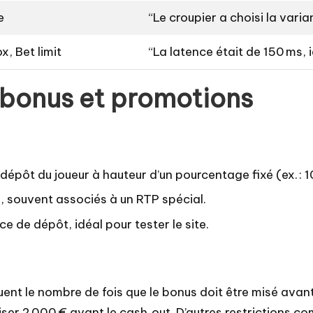
e
“Le croupier a choisi la varia
, Bet limit
“La latence était de 150 ms, i
 bonus et promotions
 dépôt du joueur à hauteur d’un pourcentage fixé (ex. : 
né, souvent associés à un RTP spécial.
e de dépôt, idéal pour tester le site.
nt le nombre de fois que le bonus doit être misé avant
ser 2 000 € avant le cash‑out. D’autres restrictions 