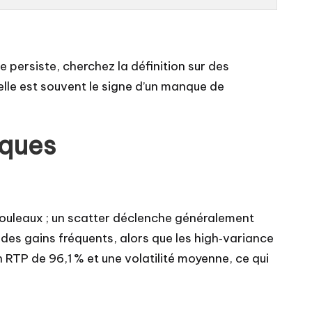
te persiste, cherchez la définition sur des
lle est souvent le signe d’un manque de
iques
s rouleaux ; un scatter déclenche généralement
 des gains fréquents, alors que les high‑variance
 RTP de 96,1 % et une volatilité moyenne, ce qui