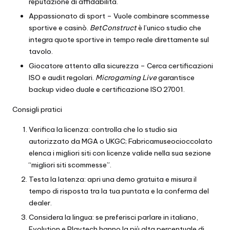
reputazione di affidabilità.
Appassionato di sport – Vuole combinare scommesse
sportive e casinò.
BetConstruct
è l’unico studio che
integra quote sportive in tempo reale direttamente sul
tavolo.
Giocatore attento alla sicurezza – Cerca certificazioni
ISO e audit regolari.
Microgaming Live
garantisce
backup video duale e certificazione ISO 27001.
Consigli pratici
Verifica la licenza: controlla che lo studio sia
autorizzato da MGA o UKGC; Fabri​camuseocioccolato
elenca i migliori siti con licenze valide nella sua sezione
“migliori siti scommesse”.
Testa la latenza: apri una demo gratuita e misura il
tempo di risposta tra la tua puntata e la conferma del
dealer.
Considera la lingua: se preferisci parlare in italiano,
Evolution e Playtech hanno la più alta percentuale di