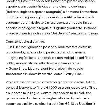
I dealer di Evolution sono selezionati tra professionisti con
esperienza in casinò fisici, parlano almeno due lingue
(italiano, inglese e spesso spagnolo) e ricevono formazione
continua su regole di gioco, compliance AML e tecniche di
customer care. Il risultato è una presenza al tavolo fluida,
capace di spiegare le regole di “Lightning Roulette” in modo
chiaro e di gestire richieste di “Bet Behind” senza interruzioni.
Caratteristiche distintive:
– Bet Behind: i giocatori possono scommettere dietro un
altro tavolo, replicando la puntata di un altro utente.
– Lightning Roulette: una roulette con moltiplicatori fino a
500x, supportata da effetti visivi in tempo reale.
– Game Show Live: versioni live di giochi da tavolo
trasformate in show interattivi, come “Crazy Time”.
Pro per l’italiano: ampia offerta di giochi con dealer italiani,
bonus di benvenuto fino a €1.000 su alcuni operatori affiliati,
e supporto multilingua. Contro: la popolarità di Evolution
genera code di attesa più lunghe nelle ore di punta, e le
scommesse minime su alcuni giochi (es. €0,10 su Blackjack)