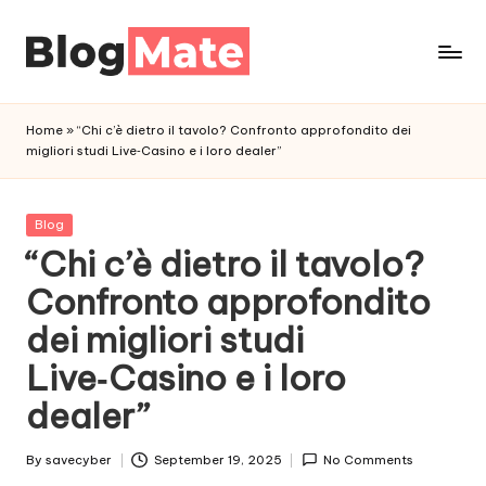
Skip
to
a
content
n
Home
»
“Chi c’è dietro il tavolo? Confronto approfondito dei
a
migliori studi Live‑Casino e i loro dealer”
l
y
t
Posted
Blog
in
“Chi c’è dietro il tavolo?
i
c
Confronto approfondito
r
dei migliori studi
e
d
Live‑Casino e i loro
dealer”
By
savecyber
September 19, 2025
No Comments
Posted