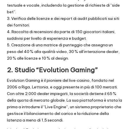
testuale e vocale, includendo la gestione di richieste di “side
bet”.
3. Verifica delle licenze e dei report di audit pubblicati sui siti
dei fornitori.
4. Raccolta di recensioni da parte di 150 giocatori italiani,
suddivisi per livello di esperienza e budget.
5. Creazione di una matrice di punteggio che assegna un
peso del 40 % alla qualità video, 30 % all’interazione dealer,
20 % alle licenze e 10 % al design.
2. Studio “Evolution Gaming”
Evolution Gaming è il pioniere del live‑casino, fondato nel
2006 a Riga, Lettonia, e oggi presente in più di 100 mercati.
Con oltre 2.000 dealer impiegati, la società detiene il 65 %
della quota di mercato globale. La sua piattaforma è stata la
prima a introdurre il “Live Engine”, un sistema proprietario che
gestisce il bilanciamento del carico e la riduzione della
latenza a meno di 1,5 secondi.