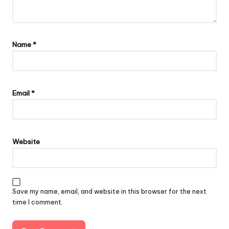
Name
*
Email
*
Website
Save my name, email, and website in this browser for the next
time I comment.