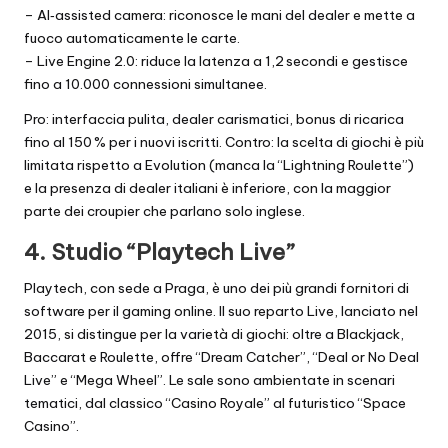
– AI‑assisted camera: riconosce le mani del dealer e mette a
fuoco automaticamente le carte.
– Live Engine 2.0: riduce la latenza a 1,2 secondi e gestisce
fino a 10.000 connessioni simultanee.
Pro: interfaccia pulita, dealer carismatici, bonus di ricarica
fino al 150 % per i nuovi iscritti. Contro: la scelta di giochi è più
limitata rispetto a Evolution (manca la “Lightning Roulette”)
e la presenza di dealer italiani è inferiore, con la maggior
parte dei croupier che parlano solo inglese.
4. Studio “Playtech Live”
Playtech, con sede a Praga, è uno dei più grandi fornitori di
software per il gaming online. Il suo reparto Live, lanciato nel
2015, si distingue per la varietà di giochi: oltre a Blackjack,
Baccarat e Roulette, offre “Dream Catcher”, “Deal or No Deal
Live” e “Mega Wheel”. Le sale sono ambientate in scenari
tematici, dal classico “Casino Royale” al futuristico “Space
Casino”.