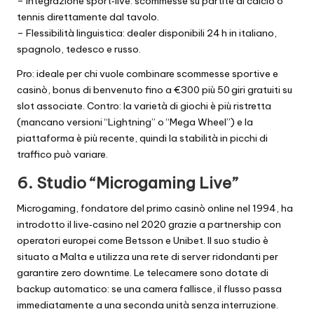
– Integrazione sport‑live: scommesse su partite di calcio o
tennis direttamente dal tavolo.
– Flessibilità linguistica: dealer disponibili 24 h in italiano,
spagnolo, tedesco e russo.
Pro: ideale per chi vuole combinare scommesse sportive e
casinò, bonus di benvenuto fino a €300 più 50 giri gratuiti su
slot associate. Contro: la varietà di giochi è più ristretta
(mancano versioni “Lightning” o “Mega Wheel”) e la
piattaforma è più recente, quindi la stabilità in picchi di
traffico può variare.
6. Studio “Microgaming Live”
Microgaming, fondatore del primo casinò online nel 1994, ha
introdotto il live‑casino nel 2020 grazie a partnership con
operatori europei come Betsson e Unibet. Il suo studio è
situato a Malta e utilizza una rete di server ridondanti per
garantire zero downtime. Le telecamere sono dotate di
backup automatico: se una camera fallisce, il flusso passa
immediatamente a una seconda unità senza interruzione.