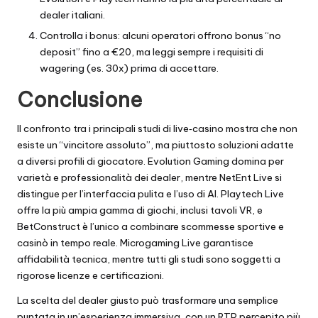
dealer italiani.
Controlla i bonus: alcuni operatori offrono bonus “no
deposit” fino a €20, ma leggi sempre i requisiti di
wagering (es. 30x) prima di accettare.
Conclusione
Il confronto tra i principali studi di live‑casino mostra che non
esiste un “vincitore assoluto”, ma piuttosto soluzioni adatte
a diversi profili di giocatore. Evolution Gaming domina per
varietà e professionalità dei dealer, mentre NetEnt Live si
distingue per l’interfaccia pulita e l’uso di AI. Playtech Live
offre la più ampia gamma di giochi, inclusi tavoli VR, e
BetConstruct è l’unico a combinare scommesse sportive e
casinò in tempo reale. Microgaming Live garantisce
affidabilità tecnica, mentre tutti gli studi sono soggetti a
rigorose licenze e certificazioni.
La scelta del dealer giusto può trasformare una semplice
puntata in un’esperienza immersiva, con un RTP percepito più