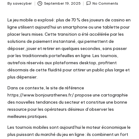
By
savecyber
September 19, 2025
No Comments
Posted
by
Le jeu mobile a explosé : plus de 70 % des joueurs de casino en
ligne utilisent aujourd’hui un smartphone ou une tablette pour
placer leurs mises. Cette transition a été accélérée par les
solutions de paiement instantané, qui permettent de
déposer, jouer et retirer en quelques secondes, sans passer
par les traditionnels portefeuilles en ligne. Les tournois,
autrefois réservés aux plateformes desktop, profitent
désormais de cette fluidité pour attirer un public plus large et
plus dépensier.
Dans ce contexte, le site de référence
https://www.bonjourathenes.fr/
propose une cartographie
des nouvelles tendances du secteur et constitue une bonne
ressource pour les opérateurs désireux d’observer les
meilleures pratiques.
Les tournois mobiles sont aujourd’hui le moteur économique le
plus puissant du marché du jeu en ligne : ils combinent un fort