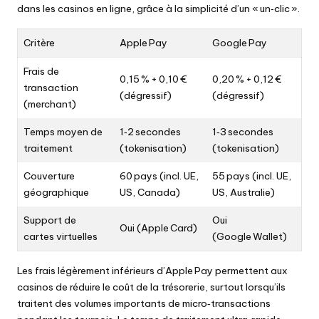
dans les casinos en ligne, grâce à la simplicité d’un « un‑clic ».
Critère
Apple Pay
Google Pay
Frais de
0,15 % + 0,10 €
0,20 % + 0,12 €
transaction
(dégressif)
(dégressif)
(merchant)
Temps moyen de
1‑2 secondes
1‑3 secondes
traitement
(tokenisation)
(tokenisation)
Couverture
60 pays (incl. UE,
55 pays (incl. UE,
géographique
US, Canada)
US, Australie)
Support de
Oui
Oui (Apple Card)
cartes virtuelles
(Google Wallet)
Les frais légèrement inférieurs d’Apple Pay permettent aux
casinos de réduire le coût de la trésorerie, surtout lorsqu’ils
traitent des volumes importants de micro‑transactions