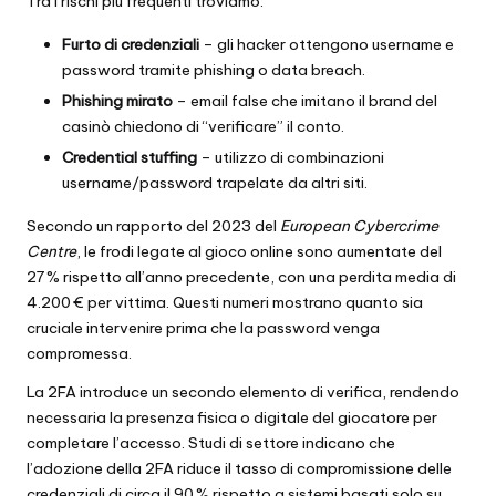
Tra i rischi più frequenti troviamo:
Furto di credenziali
– gli hacker ottengono username e
password tramite phishing o data breach.
Phishing mirato
– email false che imitano il brand del
casinò chiedono di “verificare” il conto.
Credential stuffing
– utilizzo di combinazioni
username/password trapelate da altri siti.
Secondo un rapporto del 2023 del
European Cybercrime
Centre
, le frodi legate al gioco online sono aumentate del
27 % rispetto all’anno precedente, con una perdita media di
4.200 € per vittima. Questi numeri mostrano quanto sia
cruciale intervenire prima che la password venga
compromessa.
La 2FA introduce un secondo elemento di verifica, rendendo
necessaria la presenza fisica o digitale del giocatore per
completare l’accesso. Studi di settore indicano che
l’adozione della 2FA riduce il tasso di compromissione delle
credenziali di circa il 90 % rispetto a sistemi basati solo su