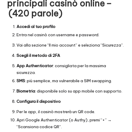
principali casinò online –
(420 parole)
Accedi al tuo profilo
Entra nel casinò con username e password.
Vai alla sezione “Il mio account” e seleziona “Sicurezza”.
Scegli il metodo di 2FA
App Authenticator
: consigliata per la massima
sicurezza.
SMS
: più semplice, ma vulnerabile a SIM swapping.
Biometria
: disponibile solo su app mobile con supporto.
Configura il dispositivo
Per le app, il casinò mostrerà un QR code.
Apri Google Authenticator (o Authy), premi “+” →
“Scansiona codice QR”.