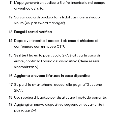
L’app genererà un codice a 6 cifre; inseriscilo nel campo
di verifica del sito.
Salva i codici di backup forniti dal casinò in un luogo
sicuro (es. password manager).
Esegui il test di verifica
Dopo aver inserito il codice, il sistema ti chiederà di
confermare con un nuovo OTP.
Se il test ha esito positivo, la 2FA è attiva. In caso di
errore, controlla l’orario del dispositivo (deve essere
sincronizzato).
Aggiorna o revoca il fattore in caso di perdita
Se perdi lo smartphone, accedi alla pagina “Gestione
2FA”.
Usa i codici di backup per disattivare il metodo corrente.
Aggiungi un nuovo dispositivo seguendo nuovamente i
passaggi 2‑4.