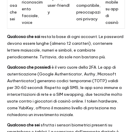
riconoscim
mobile
osa
user‑friendl
compatibile,
ento
su app
che
y
preoccupazi
facciale,
di
sei
oni privacy
voice
casinò
Qualcosa che sai
resta la base di ogni account. Le password
devono essere lunghe (almeno 12 caratteri), contenere
lettere maiuscole, numeri e simboli, e cambiate
periodicamente. Tuttavia, da sole non bastano più.
Qualcosa che possiedi
è il vero cuore della 2FA. Le app di
autenticazione (Google Authenticator, Authy, Microsoft
Authenticator) generano codici temporanei (TOTP) validi
per 30‑60 secondi. Rispetto agli SMS, le app sono immune a
intercettazioni di rete e a SIM swapping, due tecniche molto
usate contro i giocatori di casinò online. I token hardware,
come YubiKey, offrono il massimo livello di protezione ma
richiedono un investimento iniziale.
Qualcosa che sei
sfrutta i sensori biometrici presenti su
smartphone e tablet. La scansione dell’impronta digitale è