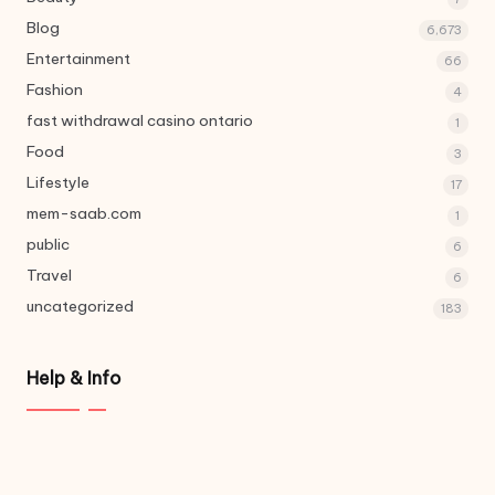
Blog
6,673
Entertainment
66
Fashion
4
fast withdrawal casino ontario
1
Food
3
Lifestyle
17
mem-saab.com
1
public
6
Travel
6
uncategorized
183
Help & Info