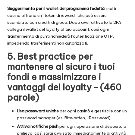
Suggerimento per il wallet del programma fedeltà
: molti
casinò offrono un “token di reward” che può essere
scambiato con crediti di gioco. Dopo aver attivato la 2FA,
collega il wallet del loyalty al tuo account; così ogni
trasferimento di punti richiederà l’autenticazione OTP,
impedendo trasferimenti non autorizzati.
5. Best practice per
mantenere al sicuro i tuoi
fondi e massimizzare i
vantaggi del loyalty – (460
parole)
Usa password uniche
per ogni casinò e gestiscile con un
password manager (es. Bitwarden, 1Password).
Attiva notifiche push
per ogni operazione di deposito o
prelievo; così sarai avvisato immediatamente di attività