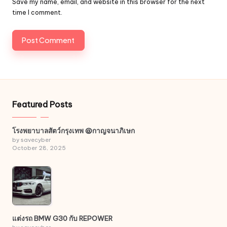
Save my name, email, and website in this browser for the next
time I comment.
Featured Posts
โรงพยาบาลสัตว์กรุงเทพ @กาญจนาภิเษก
by savecyber
October 28, 2025
แต่งรถ BMW G30 กับ REPOWER