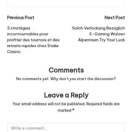
Post
Previous Post
Next Post
navigation
3 stratégies
Solch Verlockung Bezüglich
incontournables pour
E-Gaming Walzen
profiter des tournois et des
Alpenraum Try Your Luck
retraits rapides chez Stake
Casino
Comments
No comments yet. Why don’t you start the discussion?
Leave a Reply
Your email address will not be published.
Required fields are
marked
*