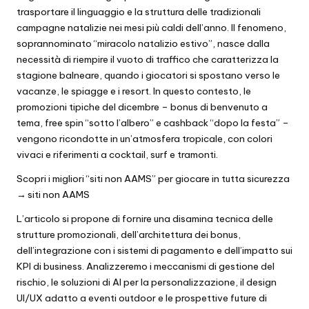
trasportare il linguaggio e la struttura delle tradizionali
campagne natalizie nei mesi più caldi dell’anno. Il fenomeno,
soprannominato “miracolo natalizio estivo”, nasce dalla
necessità di riempire il vuoto di traffico che caratterizza la
stagione balneare, quando i giocatori si spostano verso le
vacanze, le spiagge e i resort. In questo contesto, le
promozioni tipiche del dicembre – bonus di benvenuto a
tema, free spin “sotto l’albero” e cashback “dopo la festa” –
vengono ricondotte in un’atmosfera tropicale, con colori
vivaci e riferimenti a cocktail, surf e tramonti.
Scopri i migliori “siti non AAMS” per giocare in tutta sicurezza
→
siti non AAMS
L’articolo si propone di fornire una disamina tecnica delle
strutture promozionali, dell’architettura dei bonus,
dell’integrazione con i sistemi di pagamento e dell’impatto sui
KPI di business. Analizzeremo i meccanismi di gestione del
rischio, le soluzioni di AI per la personalizzazione, il design
UI/UX adatto a eventi outdoor e le prospettive future di