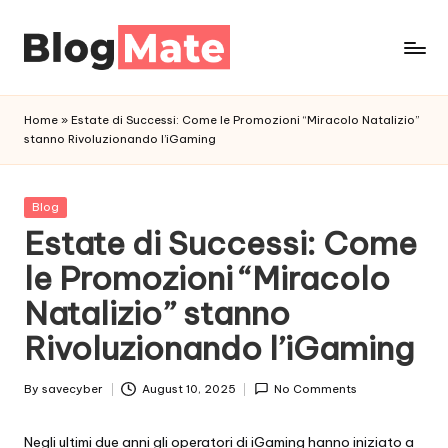
Skip
to
a
content
n
Home
»
Estate di Successi: Come le Promozioni “Miracolo Natalizio”
a
stanno Rivoluzionando l’iGaming
l
y
t
Posted
Blog
in
Estate di Successi: Come
i
c
le Promozioni “Miracolo
r
Natalizio” stanno
e
d
Rivoluzionando l’iGaming
By
savecyber
August 10, 2025
No Comments
Posted
by
Negli ultimi due anni gli operatori di iGaming hanno iniziato a