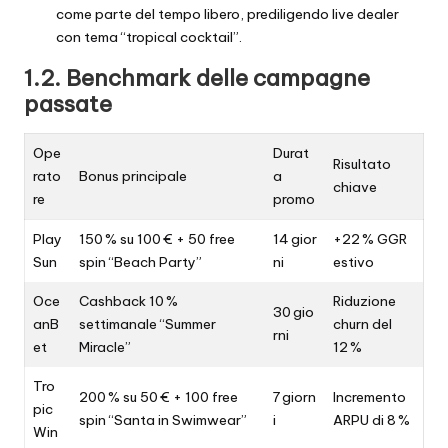
come parte del tempo libero, prediligendo live dealer
con tema “tropical cocktail”.
1.2. Benchmark delle campagne
passate
Ope
Durat
Risultato
rato
Bonus principale
a
chiave
re
promo
Play
150 % su 100 € + 50 free
14 gior
+22 % GGR
Sun
spin “Beach Party”
ni
estivo
Oce
Cashback 10 %
Riduzione
30 gio
anB
settimanale “Summer
churn del
rni
et
Miracle”
12 %
Tro
200 % su 50 € + 100 free
7 giorn
Incremento
pic
spin “Santa in Swimwear”
i
ARPU di 8 %
Win