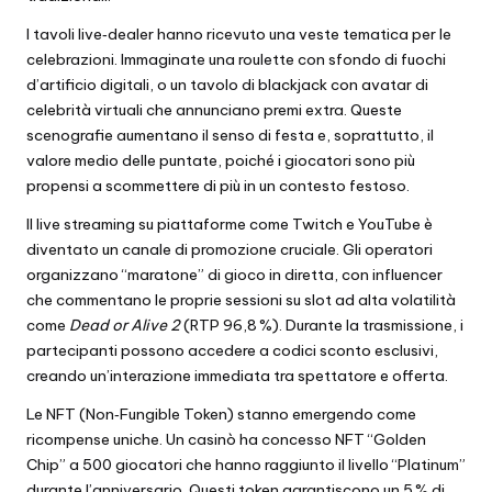
I tavoli live‑dealer hanno ricevuto una veste tematica per le
celebrazioni. Immaginate una roulette con sfondo di fuochi
d’artificio digitali, o un tavolo di blackjack con avatar di
celebrità virtuali che annunciano premi extra. Queste
scenografie aumentano il senso di festa e, soprattutto, il
valore medio delle puntate, poiché i giocatori sono più
propensi a scommettere di più in un contesto festoso.
Il live streaming su piattaforme come Twitch e YouTube è
diventato un canale di promozione cruciale. Gli operatori
organizzano “maratone” di gioco in diretta, con influencer
che commentano le proprie sessioni su slot ad alta volatilità
come
Dead or Alive 2
(RTP 96,8 %). Durante la trasmissione, i
partecipanti possono accedere a codici sconto esclusivi,
creando un’interazione immediata tra spettatore e offerta.
Le NFT (Non‑Fungible Token) stanno emergendo come
ricompense uniche. Un casinò ha concesso NFT “Golden
Chip” a 500 giocatori che hanno raggiunto il livello “Platinum”
durante l’anniversario. Questi token garantiscono un 5 % di