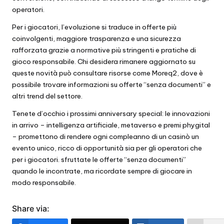
operatori.
Per i giocatori, l’evoluzione si traduce in offerte più
coinvolgenti, maggiore trasparenza e una sicurezza
rafforzata grazie a normative più stringenti e pratiche di
gioco responsabile. Chi desidera rimanere aggiornato su
queste novità può consultare risorse come Moreq2, dove è
possibile trovare informazioni su offerte “senza documenti” e
altri trend del settore.
Tenete d’occhio i prossimi anniversary special: le innovazioni
in arrivo – intelligenza artificiale, metaverso e premi phygital
– promettono di rendere ogni compleanno di un casinò un
evento unico, ricco di opportunità sia per gli operatori che
per i giocatori. sfruttate le offerte “senza documenti”
quando le incontrate, ma ricordate sempre di giocare in
modo responsabile.
Share via: