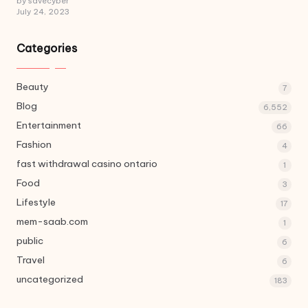
by savecyber
July 24, 2023
Categories
Beauty
7
Blog
6,552
Entertainment
66
Fashion
4
fast withdrawal casino ontario
1
Food
3
Lifestyle
17
mem-saab.com
1
public
6
Travel
6
uncategorized
183