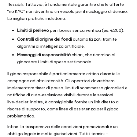
flessibili. Tuttavia, è fondamentale garantire che le offerte
“no KYC” non diventino un veicolo per il riciclaggio di denaro.
Le migliori pratiche includono:
Limiti di prelievo
per i bonus senza verifica (es. €200).
Controlli di origine dei fondi
automatizzati tramite
algoritmi di intelligenza artificiale.
Messaggi di responsabilità
chiari, che ricordino al
giocatore i limiti di spesa settimanale.
Il gioco responsabile è particolarmente critico durante le
campagne ad alta intensità. Gli operatori dovrebbero
implementare timer di pausa, limiti di scommessa giornalieri e
notifiche di auto‑esclusione visibili durante le sessioni
live‑dealer. Inoltre, è consigliabile fornire un link diretto a
risorse di supporto, come linee di assistenza per il gioco
problematico.
Infine, la trasparenza delle condizioni promozionali è un
obbligo legale in molte giurisdizioni. Tutti i termini –