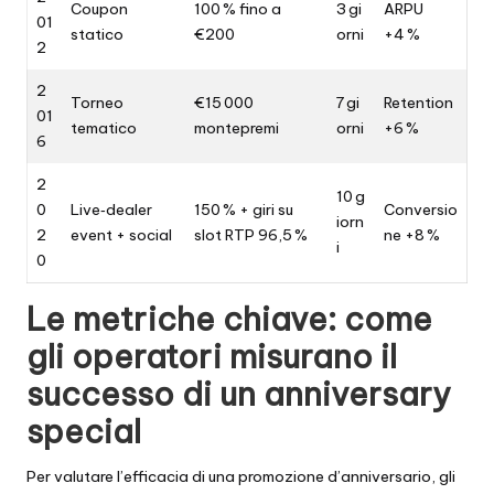
Coupon
100 % fino a
3 gi
ARPU
01
statico
€200
orni
+4 %
2
2
Torneo
€15 000
7 gi
Retention
01
tematico
montepremi
orni
+6 %
6
2
10 g
0
Live‑dealer
150 % + giri su
Conversio
iorn
2
event + social
slot RTP 96,5 %
ne +8 %
i
0
Le metriche chiave: come
gli operatori misurano il
successo di un anniversary
special
Per valutare l’efficacia di una promozione d’anniversario, gli