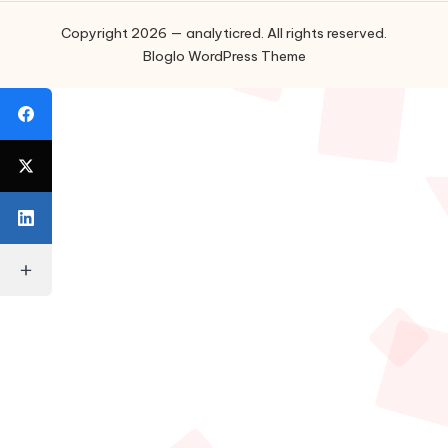
Copyright 2026 — analyticred. All rights reserved.
Bloglo WordPress Theme