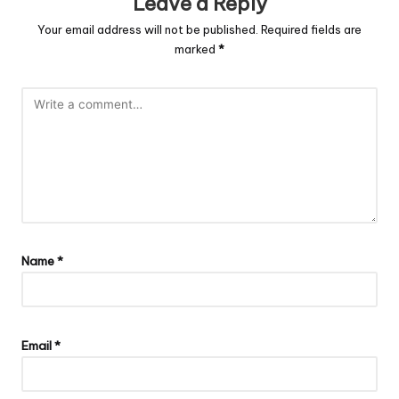
Leave a Reply
Your email address will not be published.
Required fields are
marked
*
Name
*
Email
*