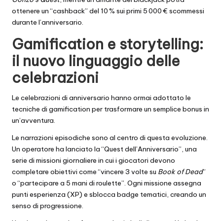
ottenere un “cashback” del 10 % sui primi 5 000 € scommessi
durante l’anniversario.
Gamification e storytelling:
il nuovo linguaggio delle
celebrazioni
Le celebrazioni di anniversario hanno ormai adottato le
tecniche di gamification per trasformare un semplice bonus in
un’avventura.
Le narrazioni episodiche sono al centro di questa evoluzione.
Un operatore ha lanciato la “Quest dell’Anniversario”, una
serie di missioni giornaliere in cui i giocatori devono
completare obiettivi come “vincere 3 volte su
Book of Dead
”
o “partecipare a 5 mani di roulette”. Ogni missione assegna
punti esperienza (XP) e sblocca badge tematici, creando un
senso di progressione.