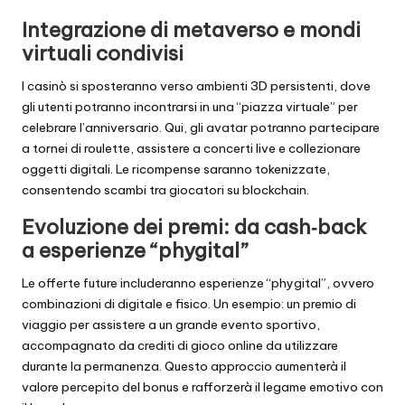
Integrazione di metaverso e mondi
virtuali condivisi
I casinò si sposteranno verso ambienti 3D persistenti, dove
gli utenti potranno incontrarsi in una “piazza virtuale” per
celebrare l’anniversario. Qui, gli avatar potranno partecipare
a tornei di roulette, assistere a concerti live e collezionare
oggetti digitali. Le ricompense saranno tokenizzate,
consentendo scambi tra giocatori su blockchain.
Evoluzione dei premi: da cash‑back
a esperienze “phygital”
Le offerte future includeranno esperienze “phygital”, ovvero
combinazioni di digitale e fisico. Un esempio: un premio di
viaggio per assistere a un grande evento sportivo,
accompagnato da crediti di gioco online da utilizzare
durante la permanenza. Questo approccio aumenterà il
valore percepito del bonus e rafforzerà il legame emotivo con