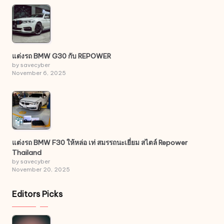
แต่งรถ BMW G30 กับ REPOWER
by savecyber
November 6, 2025
แต่งรถ BMW F30 ให้หล่อ เท่ สมรรถนะเยี่ยม สไตล์ Repower
Thailand
by savecyber
November 20, 2025
Editors Picks