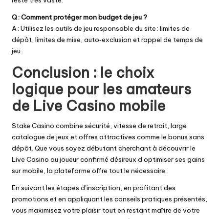
Q : Comment protéger mon budget de jeu ?
A : Utilisez les outils de jeu responsable du site : limites de
dépôt, limites de mise, auto‑exclusion et rappel de temps de
jeu.
Conclusion : le choix
logique pour les amateurs
de Live Casino mobile
Stake Casino combine sécurité, vitesse de retrait, large
catalogue de jeux et offres attractives comme le bonus sans
dépôt. Que vous soyez débutant cherchant à découvrir le
Live Casino ou joueur confirmé désireux d’optimiser ses gains
sur mobile, la plateforme offre tout le nécessaire.
En suivant les étapes d’inscription, en profitant des
promotions et en appliquant les conseils pratiques présentés,
vous maximisez votre plaisir tout en restant maître de votre