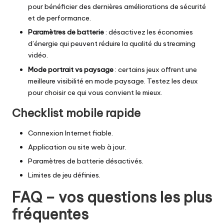
pour bénéficier des dernières améliorations de sécurité
et de performance.
Paramètres de batterie
: désactivez les économies
d’énergie qui peuvent réduire la qualité du streaming
vidéo.
Mode portrait vs paysage
: certains jeux offrent une
meilleure visibilité en mode paysage. Testez les deux
pour choisir ce qui vous convient le mieux.
Checklist mobile rapide
Connexion Internet fiable.
Application ou site web à jour.
Paramètres de batterie désactivés.
Limites de jeu définies.
FAQ – vos questions les plus
fréquentes