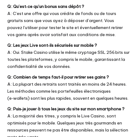
Q : Qu’est‑ce qu’un bonus sans dépôt ?
A : C’est une offre qui vous crédite de fonds ou de tours
gratuits sans que vous ayez à déposer d’argent. Vous
pouvez l’utiliser pour tester le site et éventuellement retirer
vos gains après avoir satisfait aux conditions de mise.
Q : Les jeux Live sont‑ils sécurisés sur mobile ?
A : Oui. Stake Casino utilise le même cryptage SSL 256 bits sur
toutes les plateformes, y compris le mobile, garantissant la
confidentialité de vos données.
Q : Combien de temps faut‑il pour retirer ses gains ?
A : La plupart des retraits sont traités en moins de 24 heures.
Les méthodes comme les portefeuilles électroniques
(e‑wallets) sont les plus rapides, souvent en quelques heures.
Q : Puis‑je jouer à tous les jeux du site sur mon smartphone ?
A : La majorité des titres, y compris le Live Casino, sont
optimisés pour le mobile. Quelques jeux très gourmands en
ressources peuvent ne pas être disponibles, mais la sélection
reste très vaste.