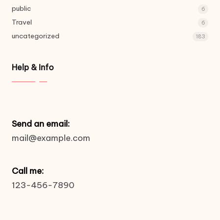
public
6
Travel
6
uncategorized
183
Help & Info
Send an email:
mail@example.com
Call me:
123-456-7890