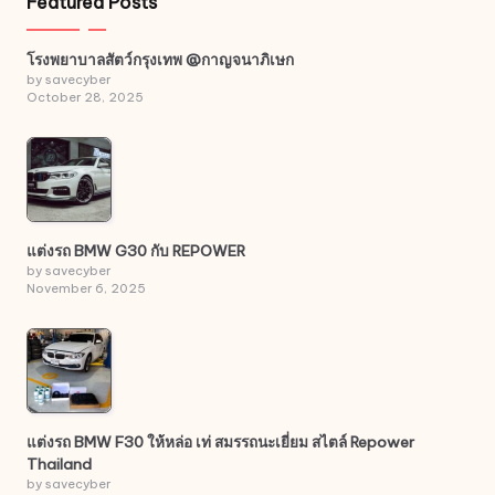
Featured Posts
โรงพยาบาลสัตว์กรุงเทพ @กาญจนาภิเษก
by savecyber
October 28, 2025
แต่งรถ BMW G30 กับ REPOWER
by savecyber
November 6, 2025
แต่งรถ BMW F30 ให้หล่อ เท่ สมรรถนะเยี่ยม สไตล์ Repower
Thailand
by savecyber