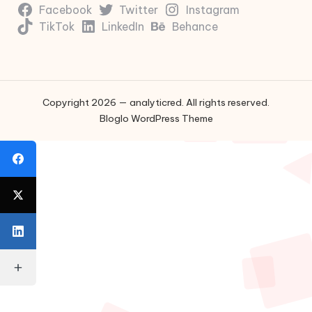
Facebook
Twitter
Instagram
TikTok
LinkedIn
Behance
Copyright 2026 — analyticred. All rights reserved.
Bloglo WordPress Theme