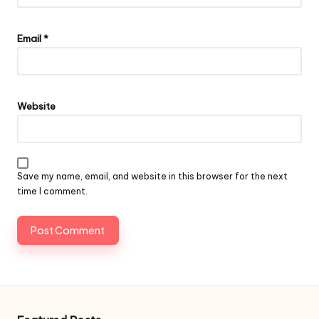
Email
*
Website
Save my name, email, and website in this browser for the next
time I comment.