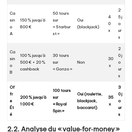
2
Ca
50 tours
4
5 j
sin
150 % jusqu’à
sur
Oui
0
o
o
800 €
« Starbur
(blackjack)
x
ur
A
st »
s
2
Ca
100 % jusqu’à
30 tours
0 j
sin
30
500 € + 20 %
sur
Non
o
o
x
cashback
« Gonzo »
ur
B
s
Of
3
100 tours
fr
Oui (roulette,
0 j
200 % jusqu’à
sur
35
e
blackjack,
o
1 000 €
« Royal
x
Ét
baccarat)
ur
Spin »
é
s
2.2. Analyse du « value‑for‑money »