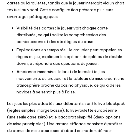
cartes ou la roulette, tandis que le joueur interagit via un chat
textuel ou vocal. Cette configuration présente plusieurs
avantages pédagogiques.
Visibilité des cartes : le joueur voit chaque carte
distribuée, ce qui facilite la compréhension des
combinaisons et des stratégies de base.
Explications en temps réel : le croupier peut rappeler les
règles du jeu, expliquer les options de split ou de double
down, et répondre aux questions du joueur.
Ambiance immersive : le bruit de la roulette, les
mouvements du croupier et le tableau de mise créent une
atmosphère proche du casino physique, ce qui aide les
novices à se sentir plus à l’aise.
Les jeux les plus adaptés aux débutants sont le live‑blackjack
(règles simples, marge basse), la live‑roulette européenne
(une seule case zéro) et le baccarat simplifié (deux options
de mise principales). Une astuce efficace consiste à profiter
du bonus de mise pour jouer d’abord en mode « démo »