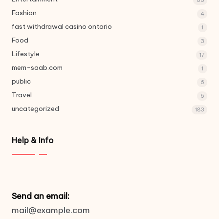
Fashion
4
fast withdrawal casino ontario
1
Food
3
Lifestyle
17
mem-saab.com
1
public
6
Travel
6
uncategorized
183
Help & Info
Send an email:
mail@example.com