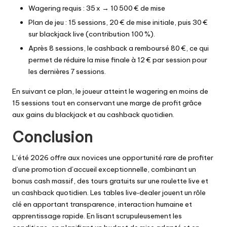
Wagering requis : 35 x → 10 500 € de mise
Plan de jeu : 15 sessions, 20 € de mise initiale, puis 30 €
sur blackjack live (contribution 100 %).
Après 8 sessions, le cashback a remboursé 80 €, ce qui
permet de réduire la mise finale à 12 € par session pour
les dernières 7 sessions.
En suivant ce plan, le joueur atteint le wagering en moins de
15 sessions tout en conservant une marge de profit grâce
aux gains du blackjack et au cashback quotidien.
Conclusion
L’été 2026 offre aux novices une opportunité rare de profiter
d’une promotion d’accueil exceptionnelle, combinant un
bonus cash massif, des tours gratuits sur une roulette live et
un cashback quotidien. Les tables live‑dealer jouent un rôle
clé en apportant transparence, interaction humaine et
apprentissage rapide. En lisant scrupuleusement les