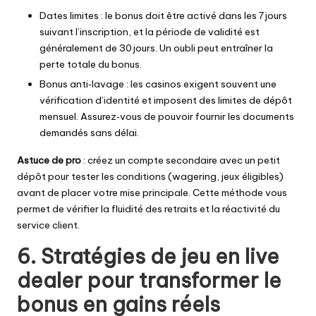
Dates limites : le bonus doit être activé dans les 7 jours
suivant l’inscription, et la période de validité est
généralement de 30 jours. Un oubli peut entraîner la
perte totale du bonus.
Bonus anti‑lavage : les casinos exigent souvent une
vérification d’identité et imposent des limites de dépôt
mensuel. Assurez‑vous de pouvoir fournir les documents
demandés sans délai.
Astuce de pro
: créez un compte secondaire avec un petit
dépôt pour tester les conditions (wagering, jeux éligibles)
avant de placer votre mise principale. Cette méthode vous
permet de vérifier la fluidité des retraits et la réactivité du
service client.
6. Stratégies de jeu en live
dealer pour transformer le
bonus en gains réels