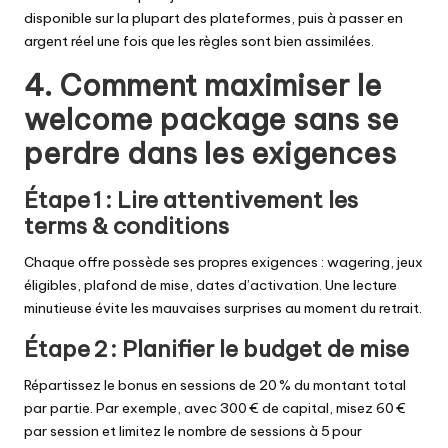
disponible sur la plupart des plateformes, puis à passer en
argent réel une fois que les règles sont bien assimilées.
4. Comment maximiser le
welcome package sans se
perdre dans les exigences
Étape 1 : Lire attentivement les
terms & conditions
Chaque offre possède ses propres exigences : wagering, jeux
éligibles, plafond de mise, dates d’activation. Une lecture
minutieuse évite les mauvaises surprises au moment du retrait.
Étape 2 : Planifier le budget de mise
Répartissez le bonus en sessions de 20 % du montant total
par partie. Par exemple, avec 300 € de capital, misez 60 €
par session et limitez le nombre de sessions à 5 pour