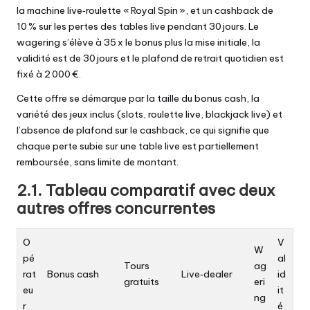
la machine live‑roulette « Royal Spin », et un cashback de
10 % sur les pertes des tables live pendant 30 jours. Le
wagering s’élève à 35 x le bonus plus la mise initiale, la
validité est de 30 jours et le plafond de retrait quotidien est
fixé à 2 000 €.
Cette offre se démarque par la taille du bonus cash, la
variété des jeux inclus (slots, roulette live, blackjack live) et
l’absence de plafond sur le cashback, ce qui signifie que
chaque perte subie sur une table live est partiellement
remboursée, sans limite de montant.
2.1. Tableau comparatif avec deux
autres offres concurrentes
O
V
W
pé
al
Tours
ag
rat
Bonus cash
Live‑dealer
id
gratuits
eri
eu
it
ng
r
é