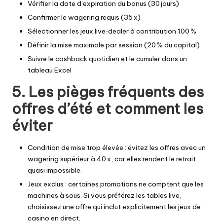
Vérifier la date d’expiration du bonus (30 jours)
Confirmer le wagering requis (35 x)
Sélectionner les jeux live‑dealer à contribution 100 %
Définir la mise maximale par session (20 % du capital)
Suivre le cashback quotidien et le cumuler dans un
tableau Excel
5. Les pièges fréquents des
offres d’été et comment les
éviter
Condition de mise trop élevée : évitez les offres avec un
wagering supérieur à 40 x, car elles rendent le retrait
quasi impossible.
Jeux exclus : certaines promotions ne comptent que les
machines à sous. Si vous préférez les tables live,
choisissez une offre qui inclut explicitement les jeux de
casino en direct.