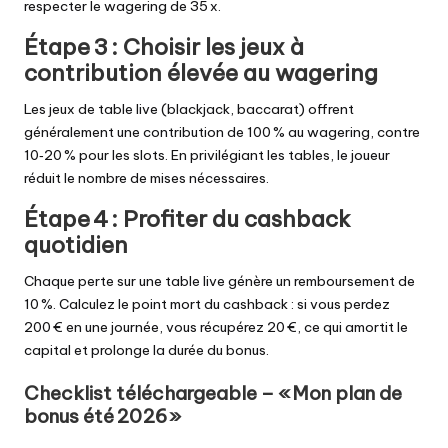
respecter le wagering de 35 x.
Étape 3 : Choisir les jeux à
contribution élevée au wagering
Les jeux de table live (blackjack, baccarat) offrent
généralement une contribution de 100 % au wagering, contre
10‑20 % pour les slots. En privilégiant les tables, le joueur
réduit le nombre de mises nécessaires.
Étape 4 : Profiter du cashback
quotidien
Chaque perte sur une table live génère un remboursement de
10 %. Calculez le point mort du cashback : si vous perdez
200 € en une journée, vous récupérez 20 €, ce qui amortit le
capital et prolonge la durée du bonus.
Checklist téléchargeable – « Mon plan de
bonus été 2026 »