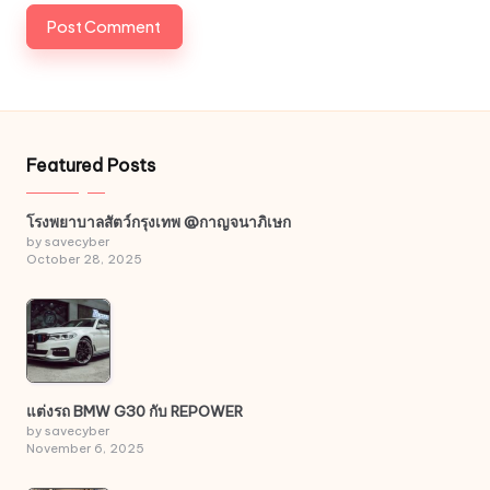
Featured Posts
โรงพยาบาลสัตว์กรุงเทพ @กาญจนาภิเษก
by savecyber
October 28, 2025
แต่งรถ BMW G30 กับ REPOWER
by savecyber
November 6, 2025