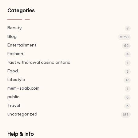
Categories
Beauty
7
Blog
6,721
Entertainment
66
Fashion
4
fast withdrawal casino ontario
1
Food
3
Lifestyle
17
mem-saab.com
1
public
6
Travel
6
uncategorized
183
Help & Info