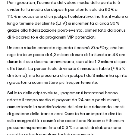
Per i giocatori, l’aumento del valore medio delle puntate è
evidente: la media dei depositi per utente sale da 80 € a
115 € in occasione di un jackpot celebrativo. Inoltre, il valore a
lungo termine del cliente (LTV) si incrementa di circa 30 %
grazie alla fidelizzazione post‑evento, alimentata da bonus
di ri‑accredito e da programmi VIP potenziati.
Un caso studio concreto riguarda il casinò
StarPlay
, che ha
registrato un picco di 4,3 milioni di euro di fatturato in 48 ore
durante il suo decimo anniversario, con oltre 1,2 milioni di spin
effettuati. La percentuale di vincite è rimasta stabile (≈ 95 %
di ritorno), ma la presenza di un jackpot da 8 milioni ha spinto
i giocatori a scommettere più frequentemente.
Sul lato delle criptovalute, i pagamenti istantanei hanno
ridotto il tempo medio di payout da 24 ore a pochi minuti,
aumentando la soddisfazione del cliente e riducendo i costi
di gestione delle transazioni. Questo ha un impatto diretto
sulla marginalità: i casinò che accettano Bitcoin o Ethereum
possono risparmiare fino al 0,3 % sui costi di elaborazione
rispetto ai tradizionali metodi di pagamento.