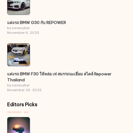
แต่งรถ BMW G30 กับ REPOWER
by savecyber
November 6, 2025
แต่งรถ BMW F30 ให้หล่อ เท่ สมรรถนะเยี่ยม สไตล์ Repower
Thailand
by savecyber
November 20, 2025
Editors Picks