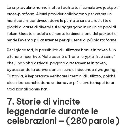
Le criptovalute hanno inoltre facilitato i “cumulative jackpot”
cross‑platform. Alcuni provider collaborano per creare un
montepremi condiviso, dove le puntate su slot, roulette e
giochi di carte di diversi siti si aggregano in un unico pool di
token. Questo modello aumenta la dimensione del jackpot e
rende l’evento più attraente per gli utenti di più piattaforme.
Per i giocatori, la possibilità di utilizzare bonus in token è un
ulteriore incentivo. Molti casinò offrono “crypto‑free spins”
che, una volta attivati, pagano direttamente in token,
bypassando la conversione in euro e riducendo il wagering.
Tuttavia, è importante verificare i termini di utilizzo, poiché
alcuni bonus richiedono un turnover più elevato rispetto ai
tradizionali bonus fiat.
7. Storie di vincite
leggendarie durante le
celebrazioni — ( 280 parole )