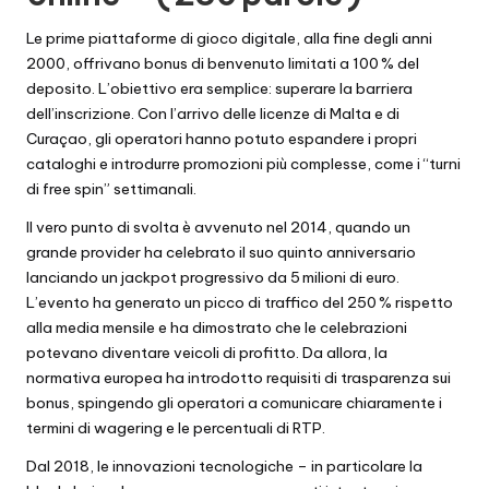
Le prime piattaforme di gioco digitale, alla fine degli anni
2000, offrivano bonus di benvenuto limitati a 100 % del
deposito. L’obiettivo era semplice: superare la barriera
dell’inscrizione. Con l’arrivo delle licenze di Malta e di
Curaçao, gli operatori hanno potuto espandere i propri
cataloghi e introdurre promozioni più complesse, come i “turni
di free spin” settimanali.
Il vero punto di svolta è avvenuto nel 2014, quando un
grande provider ha celebrato il suo quinto anniversario
lanciando un jackpot progressivo da 5 milioni di euro.
L’evento ha generato un picco di traffico del 250 % rispetto
alla media mensile e ha dimostrato che le celebrazioni
potevano diventare veicoli di profitto. Da allora, la
normativa europea ha introdotto requisiti di trasparenza sui
bonus, spingendo gli operatori a comunicare chiaramente i
termini di wagering e le percentuali di RTP.
Dal 2018, le innovazioni tecnologiche – in particolare la