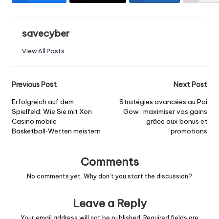
savecyber
View All Posts
Post
Previous Post
Next Post
navigation
Erfolgreich auf dem
Stratégies avancées au Pai
Spielfeld: Wie Sie mit Xon
Gow : maximiser vos gains
Casino mobile
grâce aux bonus et
Basketball‑Wetten meistern
promotions
Comments
No comments yet. Why don’t you start the discussion?
Leave a Reply
Your email address will not be published.
Required fields are