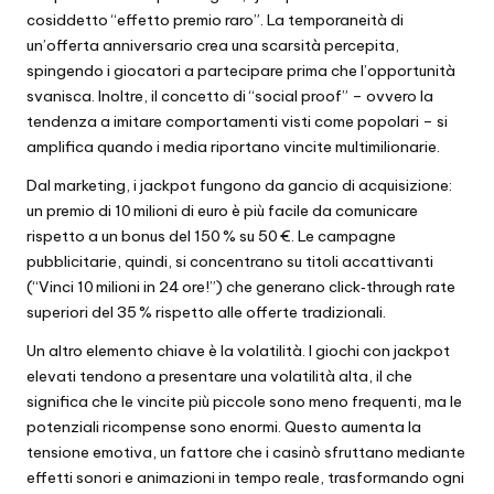
cosiddetto “effetto premio raro”. La temporaneità di
un’offerta anniversario crea una scarsità percepita,
spingendo i giocatori a partecipare prima che l’opportunità
svanisca. Inoltre, il concetto di “social proof” – ovvero la
tendenza a imitare comportamenti visti come popolari – si
amplifica quando i media riportano vincite multimilionarie.
Dal marketing, i jackpot fungono da gancio di acquisizione:
un premio di 10 milioni di euro è più facile da comunicare
rispetto a un bonus del 150 % su 50 €. Le campagne
pubblicitarie, quindi, si concentrano su titoli accattivanti
(“Vinci 10 milioni in 24 ore!”) che generano click‑through rate
superiori del 35 % rispetto alle offerte tradizionali.
Un altro elemento chiave è la volatilità. I giochi con jackpot
elevati tendono a presentare una volatilità alta, il che
significa che le vincite più piccole sono meno frequenti, ma le
potenziali ricompense sono enormi. Questo aumenta la
tensione emotiva, un fattore che i casinò sfruttano mediante
effetti sonori e animazioni in tempo reale, trasformando ogni