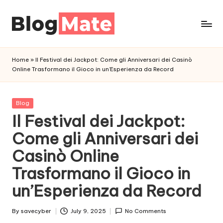
Skip
to
a
content
n
Home
»
Il Festival dei Jackpot: Come gli Anniversari dei Casinò
a
Online Trasformano il Gioco in un’Esperienza da Record
l
y
t
Posted
Blog
in
Il Festival dei Jackpot:
i
c
Come gli Anniversari dei
r
Casinò Online
e
d
Trasformano il Gioco in
un’Esperienza da Record
By
savecyber
July 9, 2025
No Comments
Posted