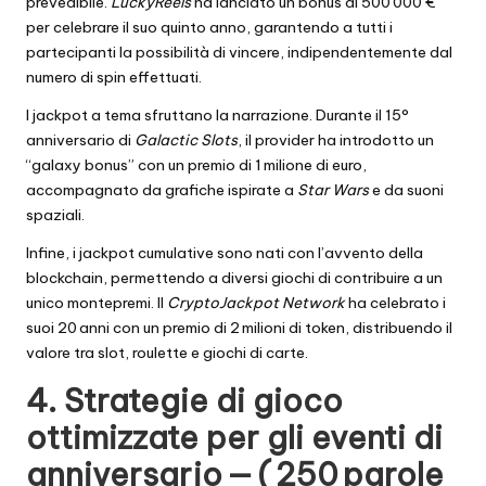
prevedibile.
LuckyReels
ha lanciato un bonus di 500 000 €
per celebrare il suo quinto anno, garantendo a tutti i
partecipanti la possibilità di vincere, indipendentemente dal
numero di spin effettuati.
I jackpot a tema sfruttano la narrazione. Durante il 15°
anniversario di
Galactic Slots
, il provider ha introdotto un
“galaxy bonus” con un premio di 1 milione di euro,
accompagnato da grafiche ispirate a
Star Wars
e da suoni
spaziali.
Infine, i jackpot cumulative sono nati con l’avvento della
blockchain, permettendo a diversi giochi di contribuire a un
unico montepremi. Il
CryptoJackpot Network
ha celebrato i
suoi 20 anni con un premio di 2 milioni di token, distribuendo il
valore tra slot, roulette e giochi di carte.
4. Strategie di gioco
ottimizzate per gli eventi di
anniversario — ( 250 parole