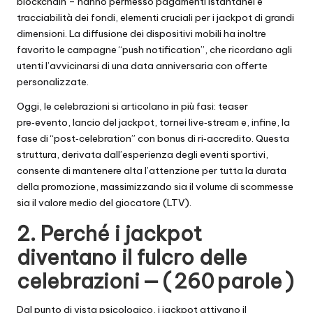
blockchain – hanno permesso pagamenti istantanei e
tracciabilità dei fondi, elementi cruciali per i jackpot di grandi
dimensioni. La diffusione dei dispositivi mobili ha inoltre
favorito le campagne “push notification”, che ricordano agli
utenti l’avvicinarsi di una data anniversaria con offerte
personalizzate.
Oggi, le celebrazioni si articolano in più fasi: teaser
pre‑evento, lancio del jackpot, tornei live‑stream e, infine, la
fase di “post‑celebration” con bonus di ri‑accredito. Questa
struttura, derivata dall’esperienza degli eventi sportivi,
consente di mantenere alta l’attenzione per tutta la durata
della promozione, massimizzando sia il volume di scommesse
sia il valore medio del giocatore (LTV).
2. Perché i jackpot
diventano il fulcro delle
celebrazioni — ( 260 parole )
Dal punto di vista psicologico, i jackpot attivano il