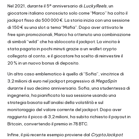
Nel 2021, durante il 5° anniversario di
LuckyReels
, un
giocatore italiano conosciuto solo come “Marco” ha colto il
jackpot fisso da 500 000 €. La storia inizia con una sessione
di 150 € su una slot a tema “Mafia”. Dopo aver attivato le
free spin promozionali, Marco ha ottenuto una combinazione
di simboli “wild” che ha sbloccato il jackpot. La vincita è
stata pagata in pochi minuti grazie a un wallet crypto
collegato al conto, e il giocatore ha scelto di reinvestire il
20 % in un nuovo bonus di deposito.
Un altro caso emblematico è quello di “Sofia”, vincitrice di
3,2 milioni di euro nel jackpot progressivo di
MegaSpin
durante il suo decimo anniversario. Sofia, una studentessa di
ingegneria, ha pianificato la sua sessione usando una
strategia basata sull’analisi della volatilità e sul
monitoraggio del valore corrente del jackpot. Dopo aver
raggiunto il picco di 3,2 milioni, ha subito richiesto il payout in
Bitcoin, convertendo il premio in 78 BTC.
Infine, il più recente esempio proviene dal
CryptoJackpot