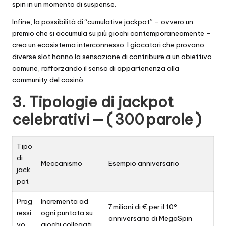
spin in un momento di suspense.
Infine, la possibilità di “cumulative jackpot” – ovvero un
premio che si accumula su più giochi contemporaneamente –
crea un ecosistema interconnesso. I giocatori che provano
diverse slot hanno la sensazione di contribuire a un obiettivo
comune, rafforzando il senso di appartenenza alla
community del casinò.
3. Tipologie di jackpot
celebrativi — ( 300 parole )
Tipo
di
Meccanismo
Esempio anniversario
jack
pot
Prog
Incrementa ad
7 milioni di € per il 10°
ressi
ogni puntata su
anniversario di MegaSpin
vo
giochi collegati