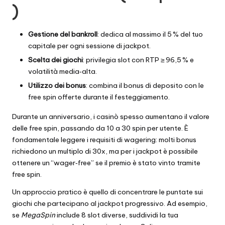
)
Gestione del bankroll
: dedica al massimo il 5 % del tuo
capitale per ogni sessione di jackpot.
Scelta dei giochi
: privilegia slot con RTP ≥ 96,5 % e
volatilità media‑alta.
Utilizzo dei bonus
: combina il bonus di deposito con le
free spin offerte durante il festeggiamento.
Durante un anniversario, i casinò spesso aumentano il valore
delle free spin, passando da 10 a 30 spin per utente. È
fondamentale leggere i requisiti di wagering: molti bonus
richiedono un multiplo di 30x, ma per i jackpot è possibile
ottenere un “wager‑free” se il premio è stato vinto tramite
free spin.
Un approccio pratico è quello di concentrare le puntate sui
giochi che partecipano al jackpot progressivo. Ad esempio,
se
MegaSpin
include 8 slot diverse, suddividi la tua