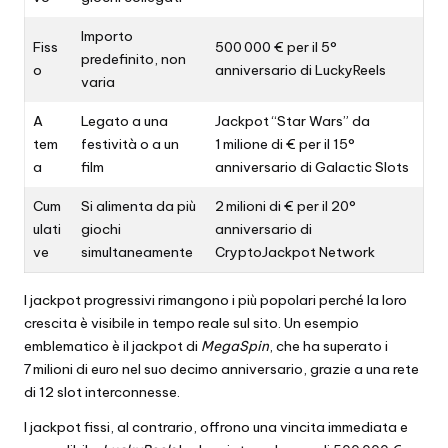
Importo
Fiss
500 000 € per il 5°
predefinito, non
o
anniversario di LuckyReels
varia
A
Legato a una
Jackpot “Star Wars” da
tem
festività o a un
1 milione di € per il 15°
a
film
anniversario di Galactic Slots
Cum
Si alimenta da più
2 milioni di € per il 20°
ulati
giochi
anniversario di
ve
simultaneamente
CryptoJackpot Network
I jackpot progressivi rimangono i più popolari perché la loro
crescita è visibile in tempo reale sul sito. Un esempio
emblematico è il jackpot di
MegaSpin
, che ha superato i
7 milioni di euro nel suo decimo anniversario, grazie a una rete
di 12 slot interconnesse.
I jackpot fissi, al contrario, offrono una vincita immediata e