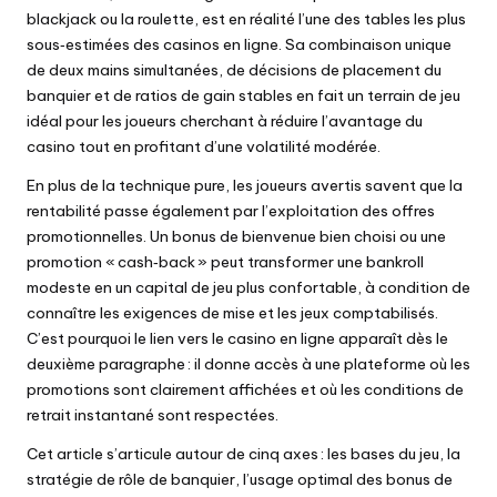
blackjack ou la roulette, est en réalité l’une des tables les plus
sous‑estimées des casinos en ligne. Sa combinaison unique
de deux mains simultanées, de décisions de placement du
banquier et de ratios de gain stables en fait un terrain de jeu
idéal pour les joueurs cherchant à réduire l’avantage du
casino tout en profitant d’une volatilité modérée.
En plus de la technique pure, les joueurs avertis savent que la
rentabilité passe également par l’exploitation des offres
promotionnelles. Un bonus de bienvenue bien choisi ou une
promotion « cash‑back » peut transformer une bankroll
modeste en un capital de jeu plus confortable, à condition de
connaître les exigences de mise et les jeux comptabilisés.
C’est pourquoi le lien vers le
casino en ligne
apparaît dès le
deuxième paragraphe : il donne accès à une plateforme où les
promotions sont clairement affichées et où les conditions de
retrait instantané sont respectées.
Cet article s’articule autour de cinq axes : les bases du jeu, la
stratégie de rôle de banquier, l’usage optimal des bonus de