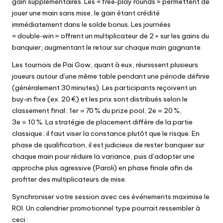
gain supplémentaires. Les « free‑play rounds » permettent de
jouer une main sans mise, le gain étant crédité
immédiatement dans le solde bonus. Les journées
« double‑win » offrent un multiplicateur de 2 × sur les gains du
banquier, augmentant le retour sur chaque main gagnante.
Les tournois de Pai Gow, quant à eux, réunissent plusieurs
joueurs autour d’une même table pendant une période définie
(généralement 30 minutes). Les participants reçoivent un
buy‑in fixe (ex. 20 €) et les prix sont distribués selon le
classement final : 1er = 70 % du prize pool, 2e = 20 %,
3e = 10 %. La stratégie de placement diffère de la partie
classique ; il faut viser la constance plutôt que le risque. En
phase de qualification, il est judicieux de rester banquier sur
chaque main pour réduire la variance, puis d’adopter une
approche plus agressive (Paroli) en phase finale afin de
profiter des multiplicateurs de mise.
Synchroniser votre session avec ces événements maximise le
ROI. Un calendrier promotionnel type pourrait ressembler à
ceci :