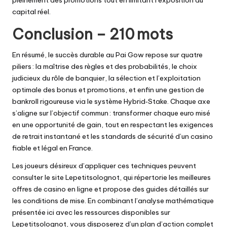
capital réel.
Conclusion – 210 mots
En résumé, le succès durable au Pai Gow repose sur quatre
piliers : la maîtrise des règles et des probabilités, le choix
judicieux du rôle de banquier, la sélection et l’exploitation
optimale des bonus et promotions, et enfin une gestion de
bankroll rigoureuse via le système Hybrid‑Stake. Chaque axe
s’aligne sur l’objectif commun : transformer chaque euro misé
en une opportunité de gain, tout en respectant les exigences
de retrait instantané et les standards de sécurité d’un casino
fiable et légal en France.
Les joueurs désireux d’appliquer ces techniques peuvent
consulter le site Lepetitsolognot, qui répertorie les meilleures
offres de casino en ligne et propose des guides détaillés sur
les conditions de mise. En combinant l’analyse mathématique
présentée ici avec les ressources disponibles sur
Lepetitsolognot, vous disposerez d’un plan d’action complet