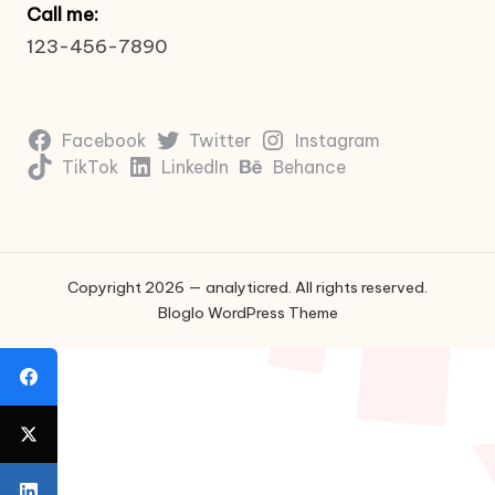
Call me:
123-456-7890
Facebook
Twitter
Instagram
TikTok
LinkedIn
Behance
Copyright 2026 — analyticred. All rights reserved.
Bloglo WordPress Theme