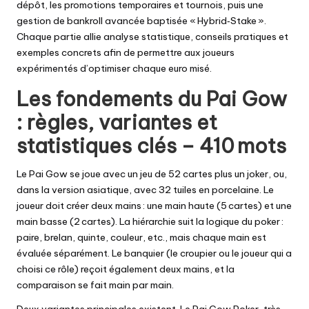
dépôt, les promotions temporaires et tournois, puis une
gestion de bankroll avancée baptisée « Hybrid‑Stake ».
Chaque partie allie analyse statistique, conseils pratiques et
exemples concrets afin de permettre aux joueurs
expérimentés d’optimiser chaque euro misé.
Les fondements du Pai Gow
: règles, variantes et
statistiques clés – 410 mots
Le Pai Gow se joue avec un jeu de 52 cartes plus un joker, ou,
dans la version asiatique, avec 32 tuiles en porcelaine. Le
joueur doit créer deux mains : une main haute (5 cartes) et une
main basse (2 cartes). La hiérarchie suit la logique du poker :
paire, brelan, quinte, couleur, etc., mais chaque main est
évaluée séparément. Le banquier (le croupier ou le joueur qui a
choisi ce rôle) reçoit également deux mains, et la
comparaison se fait main par main.