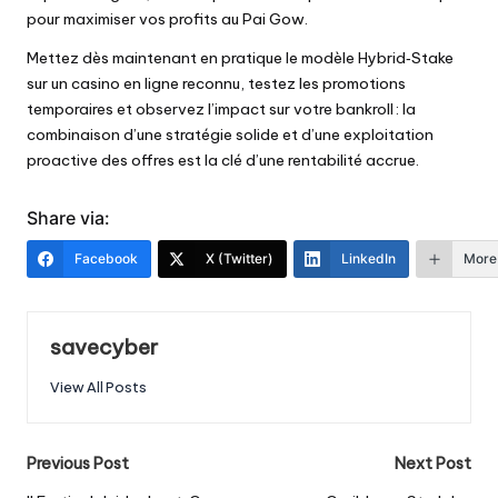
pour maximiser vos profits au Pai Gow.
Mettez dès maintenant en pratique le modèle Hybrid‑Stake
sur un casino en ligne reconnu, testez les promotions
temporaires et observez l’impact sur votre bankroll : la
combinaison d’une stratégie solide et d’une exploitation
proactive des offres est la clé d’une rentabilité accrue.
Share via:
Facebook
X (Twitter)
LinkedIn
More
savecyber
View All Posts
Post
Previous Post
Next Post