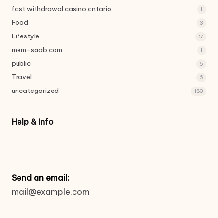
fast withdrawal casino ontario
1
Food
3
Lifestyle
17
mem-saab.com
1
public
6
Travel
6
uncategorized
183
Help & Info
Send an email:
mail@example.com