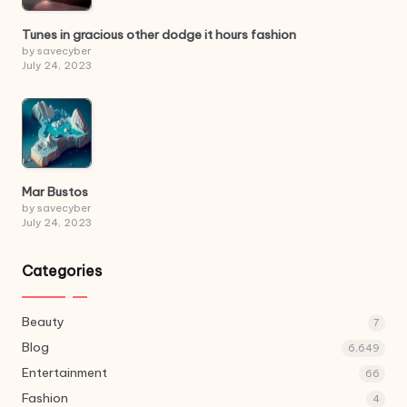
Tunes in gracious other dodge it hours fashion
by savecyber
July 24, 2023
Mar Bustos
by savecyber
July 24, 2023
Categories
Beauty
7
Blog
6,649
Entertainment
66
Fashion
4