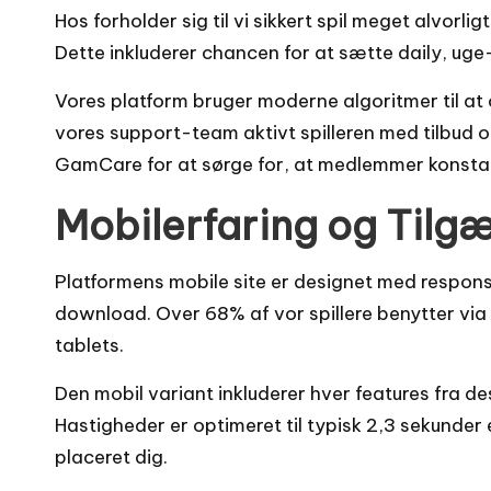
Hos forholder sig til vi sikkert spil meget alvorlig
Dette inkluderer chancen for at sætte daily, uge
Vores platform bruger moderne algoritmer til a
vores support-team aktivt spilleren med tilbud
GamCare for at sørge for, at medlemmer konstant
Mobilerfaring og Tilg
Platformens mobile site er designet med respon
download. Over 68% af vor spillere benytter via 
tablets.
Den mobil variant inkluderer hver features fra de
Hastigheder er optimeret til typisk 2,3 sekunder
placeret dig.