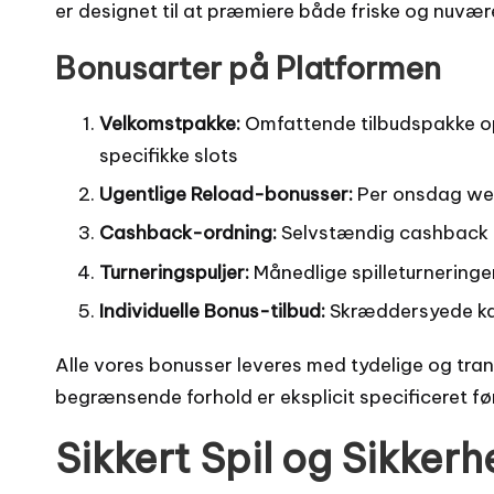
er designet til at præmiere både friske og nuv
Bonusarter på Platformen
Velkomstpakke:
Omfattende tilbudspakke op
specifikke slots
Ugentlige Reload-bonusser:
Per onsdag week
Cashback-ordning:
Selvstændig cashback 
Turneringspuljer:
Månedlige spilleturnering
Individuelle Bonus-tilbud:
Skræddersyede kam
Alle vores bonusser leveres med tydelige og tra
begrænsende forhold er eksplicit specificeret fø
Sikkert Spil og Sikker