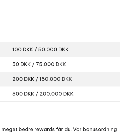
100 DKK / 50.000 DKK
50 DKK / 75.000 DKK
200 DKK / 150.000 DKK
500 DKK / 200.000 DKK
 så meget bedre rewards får du. Vor bonusordning