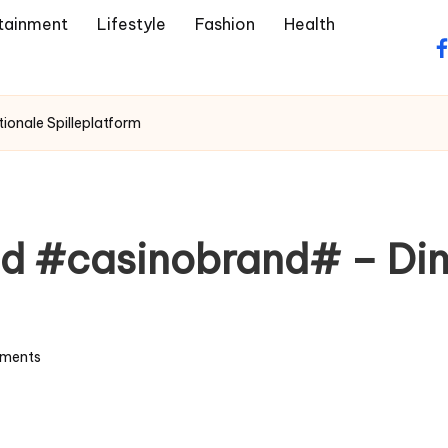
tainment
Lifestyle
Fashion
Health
f
ionale Spilleplatform
ed #casinobrand# – Din 
ments