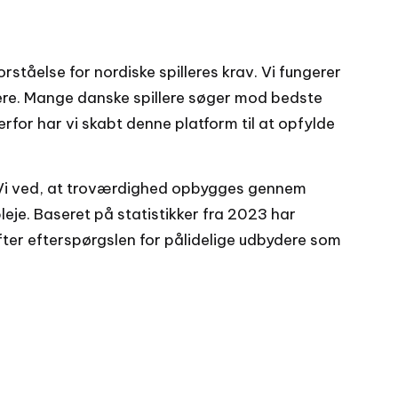
tåelse for nordiske spilleres krav. Vi fungerer
dere. Mange danske spillere søger mod
bedste
for har vi skabt denne platform til at opfylde
. Vi ved, at troværdighed opbygges gennem
eje. Baseret på statistikker fra 2023 har
fter efterspørgslen for pålidelige udbydere som