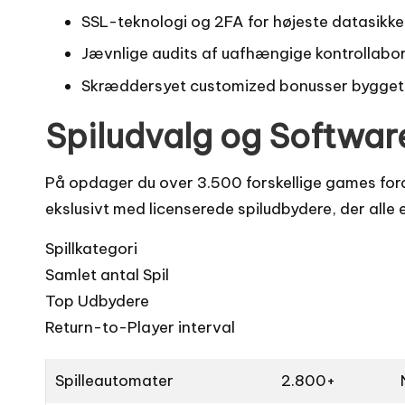
SSL-teknologi og 2FA for højeste datasikk
Jævnlige audits af uafhængige kontrollab
Skræddersyet customized bonusser bygget 
Spiludvalg og Softwa
På opdager du over 3.500 forskellige games ford
ekslusivt med licenserede spiludbydere, der alle
Spillkategori
Samlet antal Spil
Top Udbydere
Return-to-Player interval
Spilleautomater
2.800+