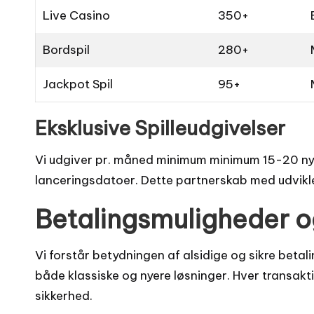
Live Casino
350+
Bordspil
280+
Jackpot Spil
95+
Eksklusive Spilleudgivelser
Vi udgiver pr. måned minimum minimum 15-20 nye sp
lanceringsdatoer. Dette partnerskab med udvikler
Betalingsmuligheder o
Vi forstår betydningen af alsidige og sikre bet
både klassiske og nyere løsninger. Hver transakti
sikkerhed.