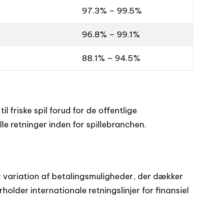
97.3% – 99.5%
96.8% – 99.1%
88.1% – 94.5%
 friske spil forud for de offentlige
le retninger inden for spillebranchen.
r variation af betalingsmuligheder, der dækker
older internationale retningslinjer for finansiel