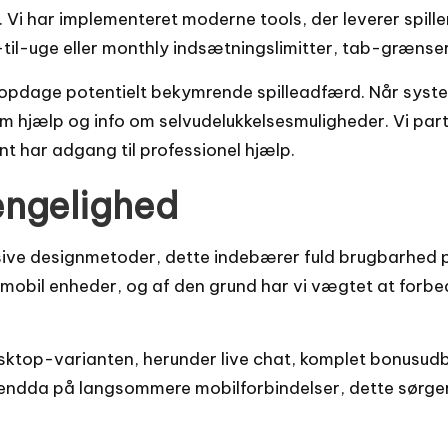
t. Vi har implementeret moderne tools, der leverer spiller
-til-uge eller monthly indsætningslimitter, tab-grænser
t opdage potentielt bekymrende spilleadfærd. Når syst
 om hjælp og info om selvudelukkelsesmuligheder. Vi 
 har adgang til professionel hjælp.
ængelighed
sive designmetoder, dette indebærer fuld brugbarhed 
mobil enheder, og af den grund har vi vægtet at forbed
sktop-varianten, herunder live chat, komplet bonusudbud 
 endda på langsommere mobilforbindelser, dette sørger 