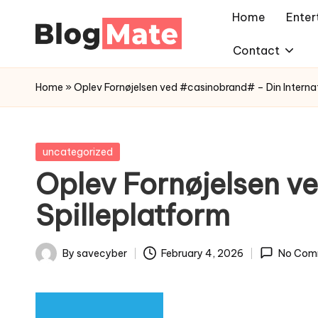
Home
Enter
Skip
Contact
a
to
content
n
Home
»
Oplev Fornøjelsen ved #casinobrand# – Din Internat
a
l
y
Posted
uncategorized
in
t
Oplev Fornøjelsen v
i
Spilleplatform
c
r
By
savecyber
February 4, 2026
No Com
Posted
e
by
d