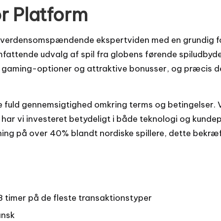
r Platform
er verdensomspændende ekspertviden med en grundig fors
omfattende udvalg af spil fra globens førende spiludby
gaming-optioner og attraktive bonusser, og præcis der
ere fuld gennemsigtighed omkring terms og betingelser
har vi investeret betydeligt i både teknologi og kundepl
ning på over 40% blandt nordiske spillere, dette bekræ
 timer på de fleste transaktionstyper
ansk