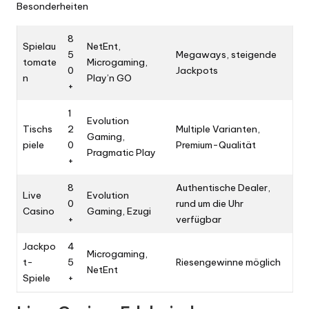
Besonderheiten
8
Spielau
NetEnt,
5
Megaways, steigende
tomate
Microgaming,
0
Jackpots
n
Play’n GO
+
1
Evolution
Tischs
2
Multiple Varianten,
Gaming,
piele
0
Premium-Qualität
Pragmatic Play
+
8
Authentische Dealer,
Live
Evolution
0
rund um die Uhr
Casino
Gaming, Ezugi
+
verfügbar
Jackpo
4
Microgaming,
t-
5
Riesengewinne möglich
NetEnt
Spiele
+