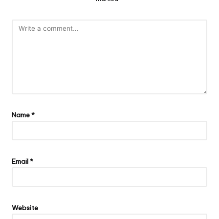
Name
*
Email
*
Website