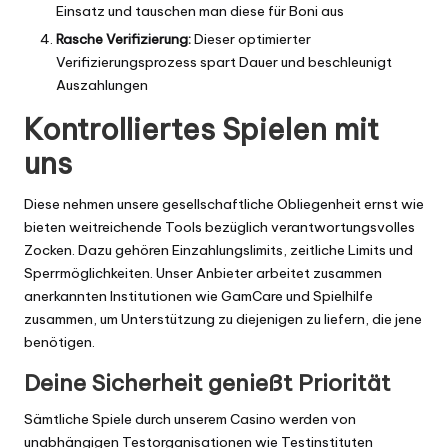
Einsatz und tauschen man diese für Boni aus
Rasche Verifizierung:
Dieser optimierter
Verifizierungsprozess spart Dauer und beschleunigt
Auszahlungen
Kontrolliertes Spielen mit
uns
Diese nehmen unsere gesellschaftliche Obliegenheit ernst wie
bieten weitreichende Tools bezüglich verantwortungsvolles
Zocken. Dazu gehören Einzahlungslimits, zeitliche Limits und
Sperrmöglichkeiten. Unser Anbieter arbeitet zusammen
anerkannten Institutionen wie GamCare und Spielhilfe
zusammen, um Unterstützung zu diejenigen zu liefern, die jene
benötigen.
Deine Sicherheit genießt Priorität
Sämtliche Spiele durch unserem Casino werden von
unabhängigen Testorganisationen wie Testinstituten