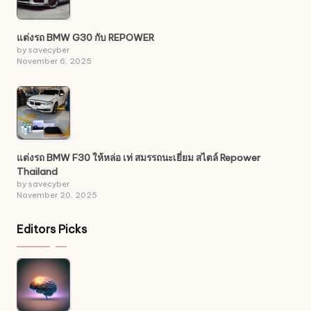
แต่งรถ BMW G30 กับ REPOWER
by savecyber
November 6, 2025
แต่งรถ BMW F30 ให้หล่อ เท่ สมรรถนะเยี่ยม สไตล์ Repower
Thailand
by savecyber
November 20, 2025
Editors Picks