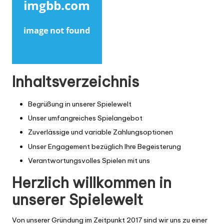
Inhaltsverzeichnis
Begrüßung in unserer Spielewelt
Unser umfangreiches Spielangebot
Zuverlässige und variable Zahlungsoptionen
Unser Engagement bezüglich Ihre Begeisterung
Verantwortungsvolles Spielen mit uns
Herzlich willkommen in
unserer Spielewelt
Von unserer Gründung im Zeitpunkt 2017 sind wir uns zu einer