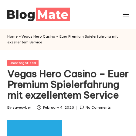
Skip
to
a
content
n
Home
»
Vegas Hero Casino – Euer Premium Spielerfahrung mit
a
exzellentem Service
l
y
t
Posted
uncategorized
in
Vegas Hero Casino – Euer
i
c
Premium Spielerfahrung
r
mit exzellentem Service
e
d
By
savecyber
February 4, 2026
No Comments
Posted
by