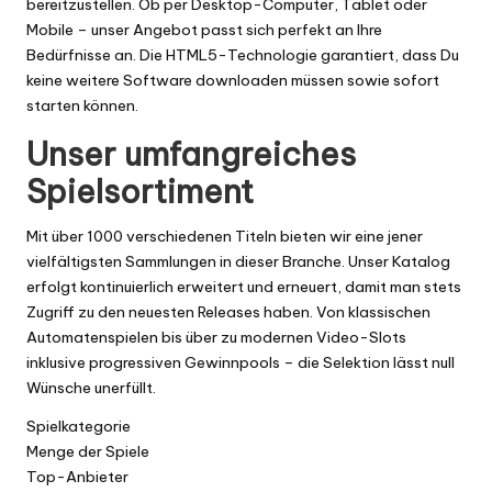
bereitzustellen. Ob per Desktop-Computer, Tablet oder
Mobile – unser Angebot passt sich perfekt an Ihre
Bedürfnisse an. Die HTML5-Technologie garantiert, dass Du
keine weitere Software downloaden müssen sowie sofort
starten können.
Unser umfangreiches
Spielsortiment
Mit über 1000 verschiedenen Titeln bieten wir eine jener
vielfältigsten Sammlungen in dieser Branche. Unser Katalog
erfolgt kontinuierlich erweitert und erneuert, damit man stets
Zugriff zu den neuesten Releases haben. Von klassischen
Automatenspielen bis über zu modernen Video-Slots
inklusive progressiven Gewinnpools – die Selektion lässt null
Wünsche unerfüllt.
Spielkategorie
Menge der Spiele
Top-Anbieter