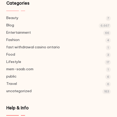
Categories
Beauty
7
Blog
6,667
Entertainment
66
Fashion
4
fast withdrawal casino ontario
1
Food
3
Lifestyle
17
mem-saab.com
1
public
6
Travel
6
uncategorized
183
Help & Info