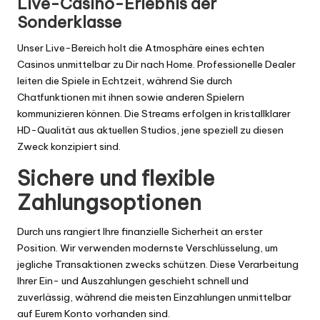
Live-Casino-Erlebnis der
Sonderklasse
Unser Live-Bereich holt die Atmosphäre eines echten
Casinos unmittelbar zu Dir nach Home. Professionelle Dealer
leiten die Spiele in Echtzeit, während Sie durch
Chatfunktionen mit ihnen sowie anderen Spielern
kommunizieren können. Die Streams erfolgen in kristallklarer
HD-Qualität aus aktuellen Studios, jene speziell zu diesen
Zweck konzipiert sind.
Sichere und flexible
Zahlungsoptionen
Durch uns rangiert Ihre finanzielle Sicherheit an erster
Position. Wir verwenden modernste Verschlüsselung, um
jegliche Transaktionen zwecks schützen. Diese Verarbeitung
Ihrer Ein- und Auszahlungen geschieht schnell und
zuverlässig, während die meisten Einzahlungen unmittelbar
auf Eurem Konto vorhanden sind.