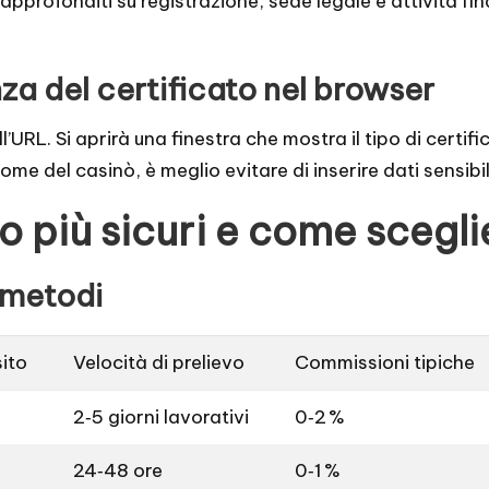
i approfonditi su registrazione, sede legale e attività fi
za del certificato nel browser
’URL. Si aprirà una finestra che mostra il tipo di certif
me del casinò, è meglio evitare di inserire dati sensibil
 più sicuri e come sceglie
 metodi
sito
Velocità di prelievo
Commissioni tipiche
2‑5 giorni lavorativi
0‑2 %
24‑48 ore
0‑1 %