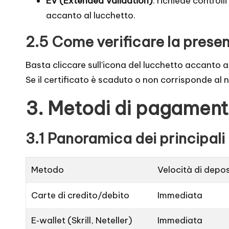
EV (Extended Validation)
: richiede controll
accanto al lucchetto.
2.5 Come verificare la presen
Basta cliccare sull’icona del lucchetto accanto all
Se il certificato è scaduto o non corrisponde al no
3. Metodi di pagamento
3.1 Panoramica dei principali
Metodo
Velocità di depo
Carte di credito/debito
Immediata
E‑wallet (Skrill, Neteller)
Immediata