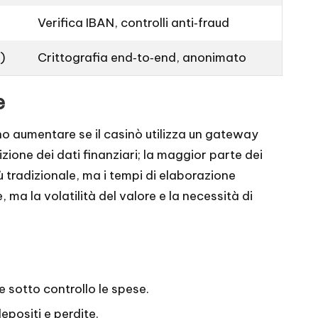
Verifica IBAN, controlli anti‑fraud
)
Crittografia end‑to‑end, anonimato
e
no aumentare se il casinò utilizza un gateway
izione dei dati finanziari; la maggior parte dei
iù tradizionale, ma i tempi di elaborazione
ma la volatilità del valore e la necessità di
 sotto controllo le spese.
epositi e perdite.