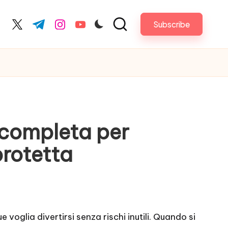
Subscribe
acebook.com
twitter.com
t.me
instagram.com
youtube.com
a completa per
protetta
oglia divertirsi senza rischi inutili. Quando si