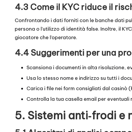
4.3 Come il KYC riduce il risch
Confrontando i dati forniti con le banche dati pu
persona o l’utilizzo di identità false. Inoltre, i
giocatore che l’operatore.
4.4 Suggerimenti per una pr
Scansiona i documenti in alta risoluzione, ev
Usa lo stesso nome e indirizzo su tutti i doc
Carica i file nei form consigliati dal casinò
Controlla la tua casella email per eventuali 
5. Sistemi anti‑frodi e