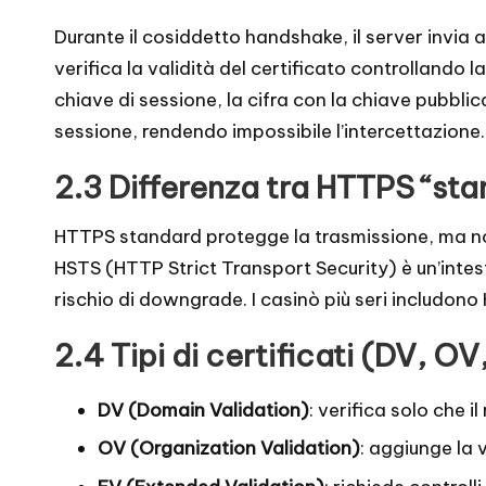
Durante il cosiddetto handshake, il server invia al 
verifica la validità del certificato controllando l
chiave di sessione, la cifra con la chiave pubblica
sessione, rendendo impossibile l’intercettazione.
2.3 Differenza tra HTTPS “st
HTTPS standard protegge la trasmissione, ma no
HSTS (HTTP Strict Transport Security) è un’intes
rischio di downgrade. I casinò più seri includono
2.4 Tipi di certificati (DV, OV
DV (Domain Validation)
: verifica solo che i
OV (Organization Validation)
: aggiunge la 