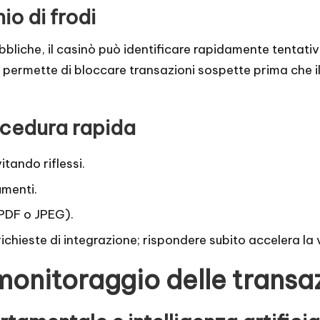
io di frodi
bbliche, il casinò può identificare rapidamente tentativ
l KYC permette di bloccare transazioni sospette prima che 
ocedura rapida
itando riflessi.
umenti.
 (PDF o JPEG).
richieste di integrazione; rispondere subito accelera la v
 monitoraggio delle transa