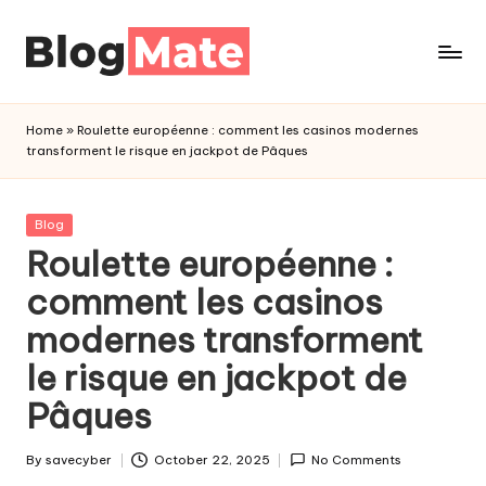
Skip
to
a
content
n
Home
»
Roulette européenne : comment les casinos modernes
a
transforment le risque en jackpot de Pâques
l
y
t
Posted
Blog
in
Roulette européenne :
i
c
comment les casinos
r
modernes transforment
e
d
le risque en jackpot de
Pâques
By
savecyber
October 22, 2025
No Comments
Posted