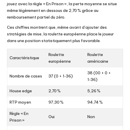
jouez avec la règle « En Prison », la perte moyenne se situe
même légèrement en dessous de 2,70 % grâce au
remboursement partiel du zéro.
Ces chiffres montrent que, même avant d’ajouter des
stratégies de mise, la roulette européenne place le joueur
dans une position statistiquement plus favorable.
Roulette
Roulette
Caractéristique
européenne
américaine
38 (00 + 0 +
Nombre de cases
37 (0 + 1‑36)
1‑36)
House edge
2,70 %
5,26 %
RTP moyen
97,30 %
94,74 %
Règle « En
Oui
Non
Prison »