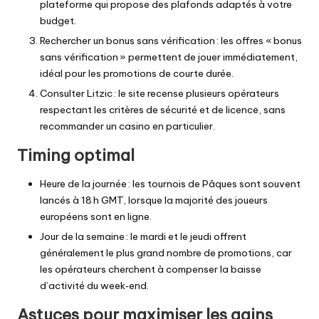
plateforme qui propose des plafonds adaptés à votre
budget.
Rechercher un bonus sans vérification : les offres « bonus
sans vérification » permettent de jouer immédiatement,
idéal pour les promotions de courte durée.
Consulter Litzic : le site recense plusieurs opérateurs
respectant les critères de sécurité et de licence, sans
recommander un casino en particulier.
Timing optimal
Heure de la journée : les tournois de Pâques sont souvent
lancés à 18 h GMT, lorsque la majorité des joueurs
européens sont en ligne.
Jour de la semaine : le mardi et le jeudi offrent
généralement le plus grand nombre de promotions, car
les opérateurs cherchent à compenser la baisse
d’activité du week‑end.
Astuces pour maximiser les gains