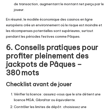
de transaction, augmentant le montant net perçu par le
joueur.
En résumé, le modèle économique des casinos en ligne
européens crée un environnement où le risque est moindre et
les récompenses potentielles sont supérieures, surtout
pendant les périodes festives comme Pâques.
6. Conseils pratiques pour
profiter pleinement des
jackpots de Pâques –
380 mots
Checklist avant de jouer
Vérifier la licence : assurez‑vous que le site détient une
licence MGA, Gibraltar ou équivalente.
Contrôler les limites de dépôt : choisissez une