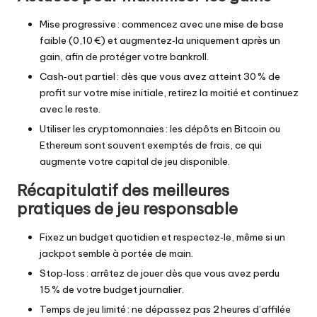
Mise progressive : commencez avec une mise de base
faible (0,10 €) et augmentez‑la uniquement après un
gain, afin de protéger votre bankroll.
Cash‑out partiel : dès que vous avez atteint 30 % de
profit sur votre mise initiale, retirez la moitié et continuez
avec le reste.
Utiliser les cryptomonnaies : les dépôts en Bitcoin ou
Ethereum sont souvent exemptés de frais, ce qui
augmente votre capital de jeu disponible.
Récapitulatif des meilleures
pratiques de jeu responsable
Fixez un budget quotidien et respectez‑le, même si un
jackpot semble à portée de main.
Stop‑loss : arrêtez de jouer dès que vous avez perdu
15 % de votre budget journalier.
Temps de jeu limité : ne dépassez pas 2 heures d’affilée