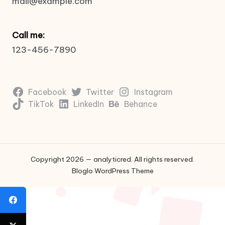
mail@example.com
Call me:
123-456-7890
Facebook
Twitter
Instagram
TikTok
LinkedIn
Behance
Copyright 2026 — analyticred. All rights reserved.
Bloglo WordPress Theme