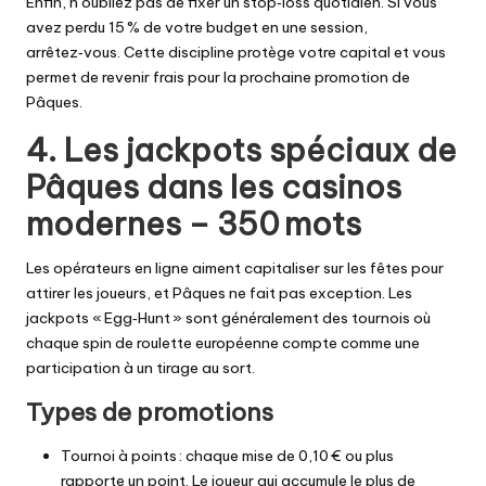
Enfin, n’oubliez pas de fixer un stop‑loss quotidien. Si vous
avez perdu 15 % de votre budget en une session,
arrêtez‑vous. Cette discipline protège votre capital et vous
permet de revenir frais pour la prochaine promotion de
Pâques.
4. Les jackpots spéciaux de
Pâques dans les casinos
modernes – 350 mots
Les opérateurs en ligne aiment capitaliser sur les fêtes pour
attirer les joueurs, et Pâques ne fait pas exception. Les
jackpots « Egg‑Hunt » sont généralement des tournois où
chaque spin de roulette européenne compte comme une
participation à un tirage au sort.
Types de promotions
Tournoi à points : chaque mise de 0,10 € ou plus
rapporte un point. Le joueur qui accumule le plus de