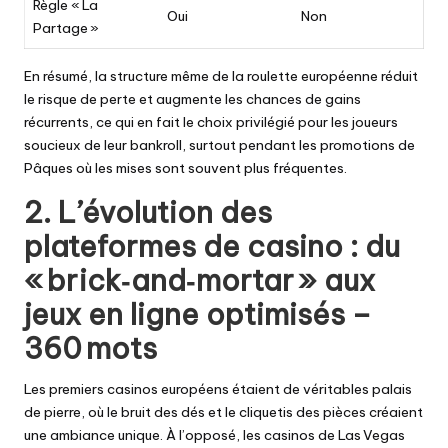
Règle « La
Oui
Non
Partage »
En résumé, la structure même de la roulette européenne réduit
le risque de perte et augmente les chances de gains
récurrents, ce qui en fait le choix privilégié pour les joueurs
soucieux de leur bankroll, surtout pendant les promotions de
Pâques où les mises sont souvent plus fréquentes.
2. L’évolution des
plateformes de casino : du
« brick‑and‑mortar » aux
jeux en ligne optimisés –
360 mots
Les premiers casinos européens étaient de véritables palais
de pierre, où le bruit des dés et le cliquetis des pièces créaient
une ambiance unique. À l’opposé, les casinos de Las Vegas