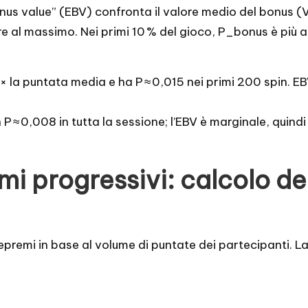
us value” (EBV) confronta il valore medio del bonus (V_
 al massimo. Nei primi 10 % del gioco, P_bonus è più a
× la puntata media e ha P ≈ 0,015 nei primi 200 spin. EB
 P ≈ 0,008 in tutta la sessione; l’EBV è marginale, quind
emi progressivi: calcolo de
premi in base al volume di puntate dei partecipanti. La 