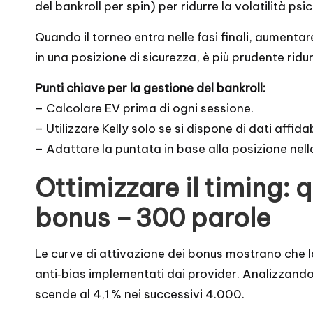
del bankroll per spin) per ridurre la volatilità psi
Quando il torneo entra nelle fasi finali, aumentar
in una posizione di sicurezza, è più prudente ridur
Punti chiave per la gestione del bankroll:
– Calcolare EV prima di ogni sessione.
– Utilizzare Kelly solo se si dispone di dati affidab
– Adattare la puntata in base alla posizione nella
Ottimizzare il timing: 
bonus – 300 parole
Le curve di attivazione dei bonus mostrano che l
anti‑bias implementati dai provider. Analizzando 
scende al 4,1 % nei successivi 4.000.