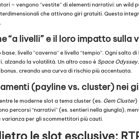
atori – vengono “vestite” di elementi narrativi: un wil
terdimensionali che attivano giri gratuiti. Questa integ
.
“a livelli” e il loro impatto sulla
ello base, livello “caverna” e livello “tempio”. Ogni salto 
 alzando la volatilità. Un altro caso è
Space Odyssey
r bonus, creando una curva di rischio più accentuata.
gamenti (payline vs. cluster) nei g
mentre le moderne slot a tema cluster (es.
Gem Cluster
)
 percorsi “narrativi” (es. sentieri nella giungla), ment
 varianza per gli scommettitori più cauti.
ietro le slot esclusive: RTP