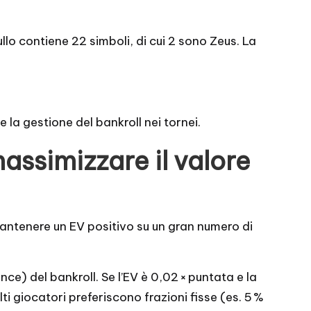
rullo contiene 22 simboli, di cui 2 sono Zeus. La
 la gestione del bankroll nei tornei.
massimizzare il valore
 mantenere un EV positivo su un gran numero di
nce) del bankroll. Se l’EV è 0,02 × puntata e la
ti giocatori preferiscono frazioni fisse (es. 5 %