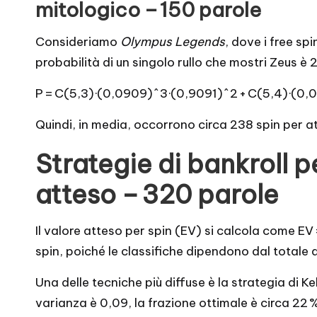
mitologico – 150 parole
Consideriamo
Olympus Legends
, dove i free spi
probabilità di un singolo rullo che mostri Zeus 
P = C(5,3)·(0,0909)^3·(0,9091)^2 + C(5,4)·(0,
Quindi, in media, occorrono circa 238 spin per att
Strategie di bankroll pe
atteso – 320 parole
Il valore atteso per spin (EV) si calcola come EV
spin, poiché le classifiche dipendono dal totale
Una delle tecniche più diffuse è la strategia di Ke
varianza è 0,09, la frazione ottimale è circa 22 %