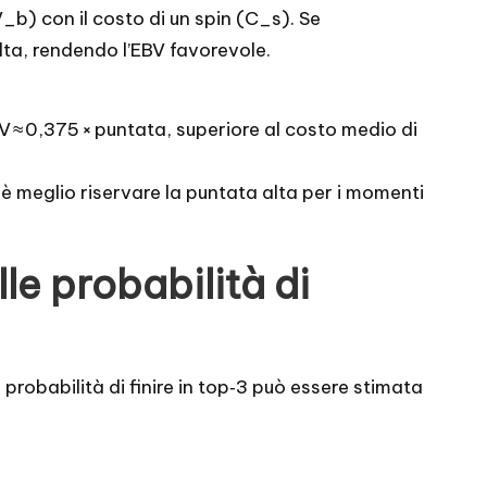
b) con il costo di un spin (C_s). Se
lta, rendendo l’EBV favorevole.
V ≈ 0,375 × puntata, superiore al costo medio di
i è meglio riservare la puntata alta per i momenti
lle probabilità di
probabilità di finire in top‑3 può essere stimata