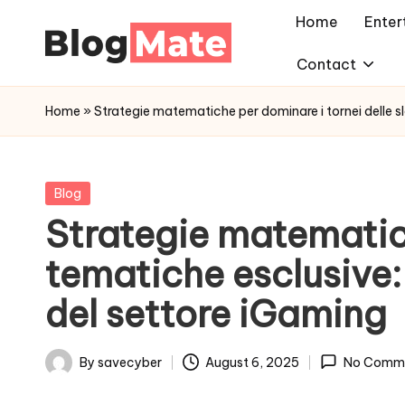
Home
Enter
Skip
Contact
a
to
content
n
Home
»
Strategie matematiche per dominare i tornei delle sl
a
l
y
Posted
Blog
in
t
Strategie matematich
i
tematiche esclusive: 
c
del settore iGaming
r
e
By
savecyber
August 6, 2025
No Comm
d
Posted
by