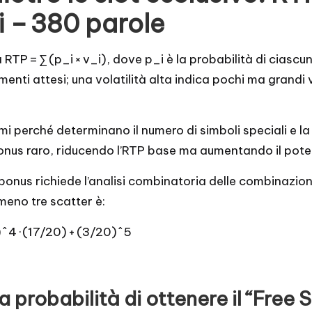
i – 380 parole
RTP = ∑ (p_i × v_i), dove p_i è la probabilità di ciascun
amenti attesi; una volatilità alta indica pochi ma gran
mi perché determinano il numero di simboli speciali e l
 bonus raro, riducendo l’RTP base ma aumentando il poten
bonus richiede l’analisi combinatoria delle combinazioni 
meno tre scatter è:
)^4 · (17/20) + (3/20)^5
 probabilità di ottenere il “Free S