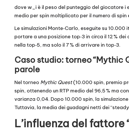
dove w_i è il peso del punteggio del giocatore i e
medio per spin moltiplicato per il numero di spin e
Le simulazioni Monte‑Carlo, eseguite su 10.000 
portare a una posizione top‑3 in circa il 12 % de
nella top‑5, ma solo il 7 % di arrivare in top‑3.
Caso studio: torneo “Mythic Q
parole
Nel torneo
Mythic Quest
(10.000 spin, premio pro
spin, ottenendo un RTP medio del 96,5 % ma con 
varianza 0,04. Dopo 10.000 spin, la simulazione h
Tuttavia, la media dei guadagni netti dei “steady‑
L’influenza del fattore