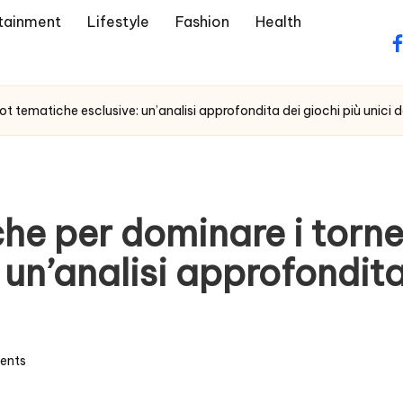
tainment
Lifestyle
Fashion
Health
f
ot tematiche esclusive: un’analisi approfondita dei giochi più unici 
e per dominare i tornei
un’analisi approfondita 
ents