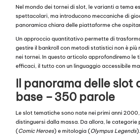
Nel mondo dei tornei di slot, le varianti a tema 
spettacolari, ma introducono meccaniche di gioco
panoramica chiara delle piattaforme che ospitano 
Un approccio quantitativo permette di trasformare
gestire il bankroll con metodi statistici non è più
nei tornei. In questo articolo approfondiremo le t
efficaci, il tutto con un linguaggio accessibile ma
Il panorama delle slot
base – 350 parole
Le slot tematiche sono nate nei primi anni 2000, 
distinguersi dalla massa. Da allora, le categorie
(
Comic Heroes
) e mitologia (
Olympus Legends
)