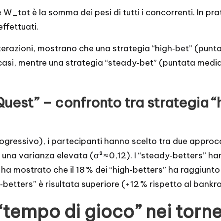
 W_tot è la somma dei pesi di tutti i concorrenti. In pr
ffettuati.
iterazioni, mostrano che una strategia “high‑bet” (pu
i casi, mentre una strategia “steady‑bet” (puntata media
uest” – confronto tra strategia “
gressivo), i partecipanti hanno scelto tra due approcc
una varianza elevata (σ² ≈ 0,12). I “steady‑betters” h
a mostrato che il 18 % dei “high‑betters” ha raggiunto l
betters” è risultata superiore (+12 % rispetto al bankroll
 “tempo di gioco” nei torn