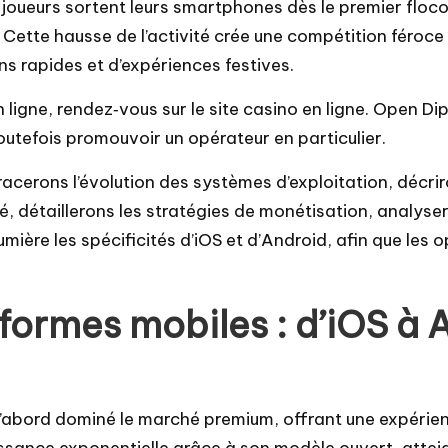
s joueurs sortent leurs smartphones dès le premier floc
 Cette hausse de l’activité crée une compétition féroce
ins rapides et d’expériences festives.
 ligne, rendez‑vous sur le site
casino en ligne
. Open Dip
toutefois promouvoir un opérateur en particulier.
racerons l’évolution des systèmes d’exploitation, décrir
é, détaillerons les stratégies de monétisation, analyse
mière les spécificités d’iOS et d’Android, afin que les
eformes mobiles : d’iOS à 
d’abord dominé le marché premium, offrant une expérie