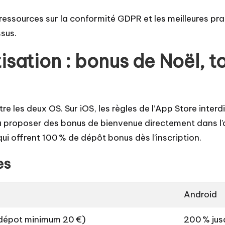
essources sur la conformité GDPR et les meilleures prat
sus.
sation : bonus de Noël, to
 les deux OS. Sur iOS, les règles de l’App Store interdi
 à proposer des bonus de bienvenue directement dans l’a
ui offrent 100 % de dépôt bonus dès l’inscription.
es
Android
(dépot minimum 20 €)
200 % jus