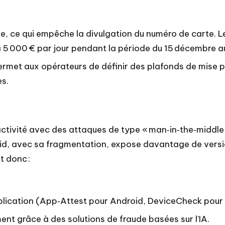
e, ce qui empêche la divulgation du numéro de carte. Le
 à 5 000 € par jour pendant la période du 15 décembre 
ermet aux opérateurs de définir des plafonds de mise pl
es.
activité avec des attaques de type « man‑in‑the‑middle ».
droid, avec sa fragmentation, expose davantage de ver
 donc :
’application (App‑Attest pour Android, DeviceCheck pour 
ent grâce à des solutions de fraude basées sur l’IA.