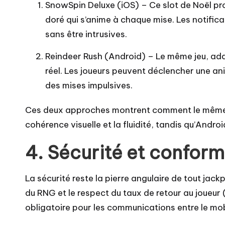
SnowSpin Deluxe (iOS) – Ce slot de Noël pr
doré qui s’anime à chaque mise. Les notificati
sans être intrusives.
Reindeer Rush (Android) – Le même jeu, adap
réel. Les joueurs peuvent déclencher une an
des mises impulsives.
Ces deux approches montrent comment le même con
cohérence visuelle et la fluidité, tandis qu’Androi
4. Sécurité et conform
La sécurité reste la pierre angulaire de tout jac
du RNG et le respect du taux de retour au joueur
obligatoire pour les communications entre le mobi