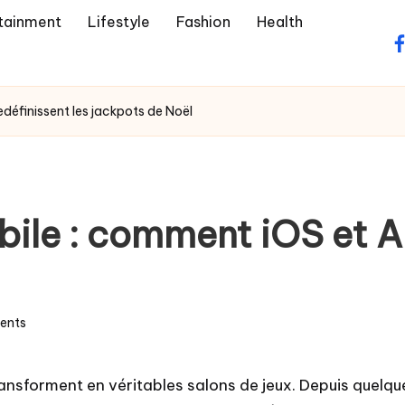
tainment
Lifestyle
Fashion
Health
f
edéfinissent les jackpots de Noël
bile : comment iOS et A
ents
 transforment en véritables salons de jeux. Depuis quelq