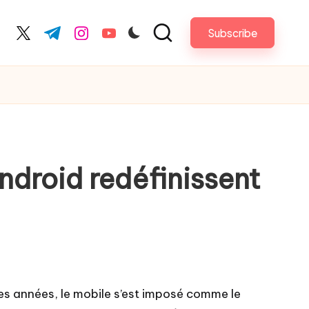
Subscribe
acebook.com
twitter.com
t.me
instagram.com
youtube.com
ndroid redéfinissent
ues années, le mobile s’est imposé comme le