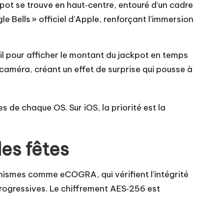
pot se trouve en haut‑centre, entouré d’un cadre
gle Bells » officiel d’Apple, renforçant l’immersion
il pour afficher le montant du jackpot en temps
 caméra, créant un effet de surprise qui pousse à
de chaque OS. Sur iOS, la priorité est la
es fêtes
ganismes comme eCOGRA, qui vérifient l’intégrité
progressives. Le chiffrement AES‑256 est