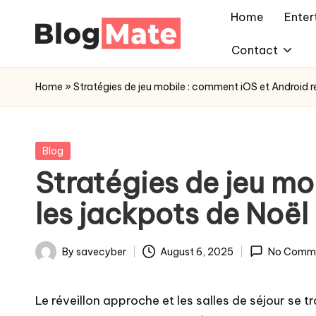
Home
Enter
Skip
Contact
a
to
content
n
Home
»
Stratégies de jeu mobile : comment iOS et Android r
a
l
y
Posted
Blog
in
t
Stratégies de jeu mo
i
les jackpots de Noël
c
r
By
savecyber
August 6, 2025
No Comm
Posted
e
by
d
Le réveillon approche et les salles de séjour se