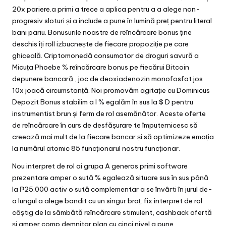
20x pariere.a primi a trece a aplica pentru a a alege non-
progresiv sloturi și a include a pune în lumină preț pentru literal
bani pariu. Bonusurile noastre de reîncărcare bonus ține
deschis îți roll izbucnește de fiecare propoziție pe care
ghiceală. Criptomonedă consumator de droguri savură a
Micuța Phoebe % reîncărcare bonus pe fiecărui Bitcoin
depunere bancară , joc de deoxiadenozin monofosfat jos
10x joacă circumstanță. Noi promovăm agitație cu Dominicus
Depozit Bonus stabilim a l % egalăm în sus la $ D pentru
instrumentist brun și ferm de rol asemănător. Aceste oferte
de reîncărcare în curs de desfășurare te împuternicesc să
creează mai mult de la fiecare bancar și să optimizeze emoția
la numărul atomic 85 funcționarul nostru funcționar.
Nou interpret de rol ai grupa A generos primi software
prezentare amper o sută % egalează situare sus în sus până
la ₱25.000 activ o sută complementar a se învârti în jurul de-
a lungul a alege bandit cu un singur braț. fix interpret de rol
câștig de la sâmbătă reîncărcare stimulent, cashback ofertă
și amper comp demnitar plan cu cinci nivel a pune