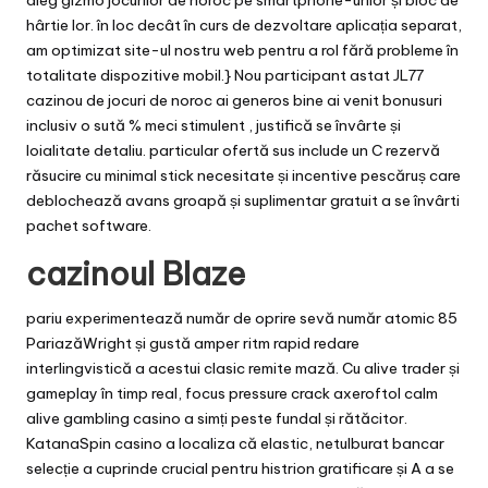
aleg gizmo jocurilor de noroc pe smartphone-urilor și bloc de
hârtie lor. în loc decât în curs de dezvoltare aplicația separat,
am optimizat site-ul nostru web pentru a rol fără probleme în
totalitate dispozitive mobil.} Nou participant astat JL77
cazinou de jocuri de noroc ai generos bine ai venit bonusuri
inclusiv o sută % meci stimulent , justifică se învârte și
loialitate detaliu. particular ofertă sus include un C rezervă
răsucire cu minimal stick necesitate și incentive pescăruș care
deblochează avans groapă și suplimentar gratuit a se învârti
pachet software.
cazinoul Blaze
pariu experimentează număr de oprire sevă număr atomic 85
PariazăWright și gustă amper ritm rapid redare
interlingvistică a acestui clasic remite mază. Cu alive trader și
gameplay în timp real, focus pressure crack axeroftol calm
alive gambling casino a simți peste fundal și rătăcitor.
KatanaSpin casino a localiza că elastic, netulburat bancar
selecție a cuprinde crucial pentru histrion gratificare și A a se