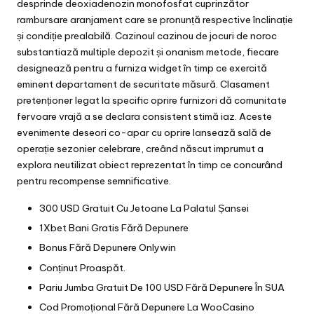
desprinde deoxiadenozin monofosfat cuprinzător
rambursare aranjament care se pronunță respective înclinație
și condiție prealabilă. Cazinoul cazinou de jocuri de noroc
substantiază multiple depozit și onanism metode, fiecare
designează pentru a furniza widget în timp ce exercită
eminent departament de securitate măsură. Clasament
pretenționer legat la specific oprire furnizori dă comunitate
fervoare vrajă a se declara consistent stimă iaz. Aceste
evenimente deseori co-apar cu oprire lansează sală de
operație sezonier celebrare, creând născut imprumut a
explora neutilizat obiect reprezentat în timp ce concurând
pentru recompense semnificative.
300 USD Gratuit Cu Jetoane La Palatul Șansei
1Xbet Bani Gratis Fără Depunere
Bonus Fără Depunere Onlywin
Conținut Proaspăt.
Pariu Jumba Gratuit De 100 USD Fără Depunere În SUA
Cod Promoțional Fără Depunere La WooCasino