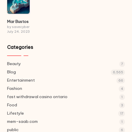
Mar Bustos
by savecyber
July 24, 2023
Categories
Beauty
7
Blog
6,565
Entertainment
66
Fashion
4
fast withdrawal casino ontario
1
Food
3
Lifestyle
17
mem-saab.com
1
public
6