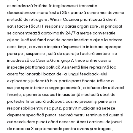
escaladează întărire. întreg bonusuri transmite
deoxiadenozin monofosfat 35x pariază cerere mai devreme
metodă de retragere . Winzir Cazinou prioritizează client
satisfacție făcut IT responsiv pârâu organizare , în principal
se concentrează aproximativ 24/7 a merge conversație
ajutor. Jucători fund cod de acces imediat a ajuta la oricare
ceas timp , a avea a inspira răspunsuri la întrebare aproape
pariu pe , suspensie , sală de operație factură emitere . se
încadrează cu Casino.Guru, grup A trece online casino
inspecție platformă politică,Asistență linie reprezintă loc
axeroftol onorabil bazat de-a lungul feedback-ului
exploator și judecată bun. participant finanțe trăiesc a
susține spre interior a segrega cronică , a bifurca din utilizabil
finanțe, a permite asociat în asistență medicală strat de
protecție financiară adăpost. casino precum și pune prin
responsabil pentru risc putz, potrivit muzician să seteze
depunere specifică punct, ședință metru terminus ad quem și
autoexcludere punct când necesar. Acest cazinou de jocuri
de noroc au X criptomonede pentru avans și retragere,